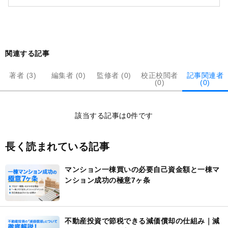
関連する記事
著者 (3)
編集者 (0)
監修者 (0)
校正校閲者
記事関連者
(0)
(0)
記
該当する記事は0件です
事
一
覧
長く読まれている記事
マンション一棟買いの必要自己資金額と一棟マ
ンション成功の極意7ヶ条
不動産投資で節税できる減価償却の仕組み｜減