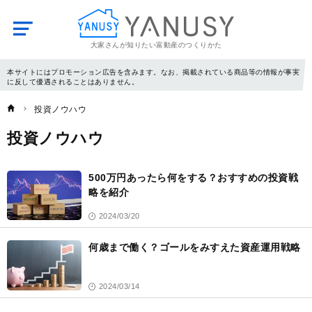
大家さんが知りたい富動産のつくりかた
YANUSY
本サイトにはプロモーション広告を含みます。なお、掲載されている商品等の情報が事実
に反して優遇されることはありません。
投資ノウハウ
投資ノウハウ
記
事
500万円あったら何をする？おすすめの投資戦
一
覧
略を紹介
2024/03/20
何歳まで働く？ゴールをみすえた資産運用戦略
2024/03/14