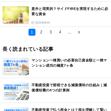
意外と現実的？サイドFIREを実現するために必
要な資金
2023/09/19
1
2
3
4
...
長く読まれている記事
マンション一棟買いの必要自己資金額と一棟マ
ンション成功の極意7ヶ条
不動産投資で節税できる減価償却の仕組み｜減
価償却費の4つの計算例
不動産投資で払う税金とは？税を理解して賢い