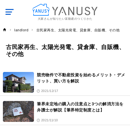
大家さんが知りたい富動産のつくりかた
YANUSY
landlord
古民家再生、太陽光発電、貸倉庫、自販機、その他
古民家再生、太陽光発電、貸倉庫、自販機、
その他
古
民
競売物件で不動産投資を始めるメリット・デメ
家
再
リット、買い方を解説
生、
太
陽
光
2021/12/17
発
電、
貸
倉
筆界未定地の購入の注意点と3つの解消方法を
庫、
自
弁護士が解説【筆界特定制度とは】
販
機、
そ
の
2021/11/10
他