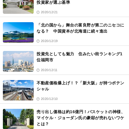
投資家が選ぶ基準
2020/12/21
「北の国から」舞台の富良野が第二のニセコに
なる？ 中国資本が北海道に続々進出
2020/12/19
投資先としても魅力 住みたい街ランキング1
位福岡市
2020/12/11
不動産価格爆上げ！？「新大阪」が持つポテン
シャル
2020/12/10
売り出し価格は約16億円！バスケットの神様、
マイケル・ジョーダン氏の豪邸が売れないワケ
とは？