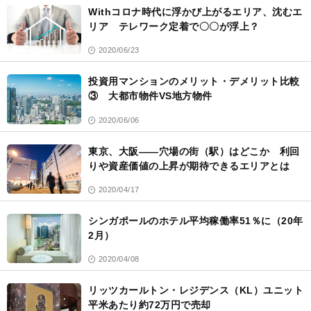
Withコロナ時代に浮かび上がるエリア、沈むエ
リア テレワーク定着で〇〇が浮上？
2020/06/23
投資用マンションのメリット・デメリット比較
③ 大都市物件VS地方物件
2020/06/06
東京、大阪――穴場の街（駅）はどこか 利回
りや資産価値の上昇が期待できるエリアとは
2020/04/17
シンガポールのホテル平均稼働率51％に（20年
2月）
2020/04/08
リッツカールトン・レジデンス（KL）ユニット
平米あたり約72万円で売却