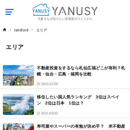
大家さんが知りたい富動産のつくりかた
YANUSY
landlord
エリア
エリア
エ
リ
不動産投資をするなら札仙広福どこが有利？札
ア
幌・仙台・広島・福岡を比較
2021/11/24
移住したい国人気ランキング 3位はスペイ
ン 2位は日本 1位は？
2021/03/22
寿司屋やスーパーの有無が決め手？ 米不動産