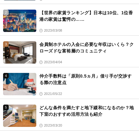
【世界の家賃ランキング】日本は10位、1位香
2
港の家賃は驚愕の……
2023/03/08
会員制ホテルの入会に必要な年収はいくら？ク
3
ローズドな富裕層のコミュニティ
2023/04/04
仲介手数料は「原則0.5ヵ月」借り手が交渉す
4
る際の注意点
2021/05/22
どんな条件を満たすと地下緩和になるのか？地
5
下室のおすすめ活用方法も紹介
2023/03/20