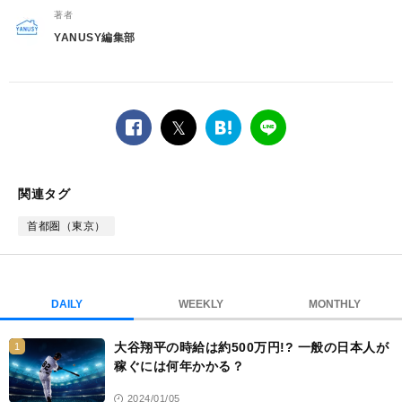
著者
YANUSY編集部
facebook
twitter
は
LINE
て
な
ブ
関連タグ
ッ
ク
首都圏（東京）
マ
ー
ク
DAILY
WEEKLY
MONTHLY
大谷翔平の時給は約500万円!? 一般の日本人が
1
稼ぐには何年かかる？
2024/01/05