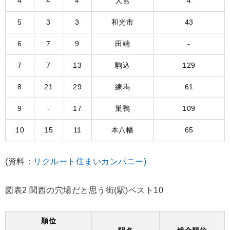
4
4
4
大宮
4
5
3
3
和光市
43
6
7
9
田端
-
7
7
13
駒込
129
8
21
29
練馬
61
9
-
17
巣鴨
109
10
15
11
本八幡
65
(資料：
リクルート住まいカンパニー)
図表2 関西の穴場だと思う街(駅)ベスト10
順位