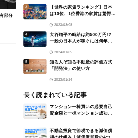
【世界の家賃ランキング】日本
3
は10位、1位香港の家賃は驚愕
有部分
の……
2023/03/08
大谷翔平の時給は約500万円!?
4
一般の日本人が稼ぐには何年か
かる？
2024/01/05
知る人ぞ知る不動産の評価方式
5
「開発法」の使い方
2023/01/24
長く読まれている記事
マンション一棟買いの必要自己
資金額と一棟マンション成功の
極意7ヶ条
不動産投資で節税できる減価償
却の仕組み｜減価償却費の4つの