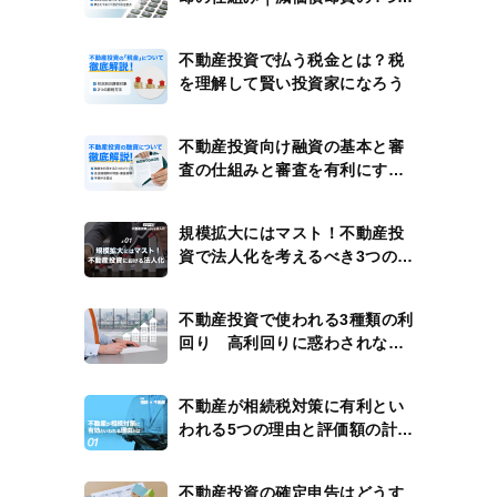
計算例
不動産投資で払う税金とは？税
を理解して賢い投資家になろう
不動産投資向け融資の基本と審
査の仕組みと審査を有利にする
方法
規模拡大にはマスト！不動産投
資で法人化を考えるべき3つのタ
イミング
不動産投資で使われる3種類の利
回り 高利回りに惑わされない
ための注意点
不動産が相続税対策に有利とい
われる5つの理由と評価額の計算
方法
不動産投資の確定申告はどうす