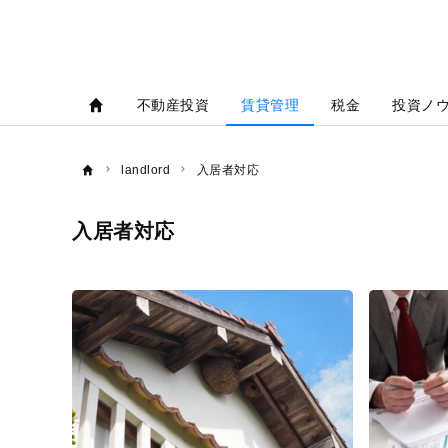
不動産投資
賃貸管理
税金
投資ノ
landlord
入居者対応
入居者対応
入
居
者
対
応