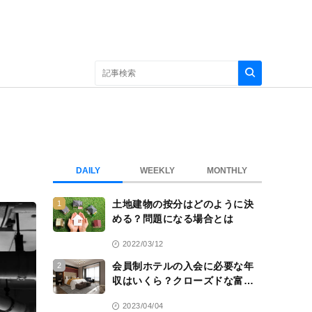
DAILY
WEEKLY
MONTHLY
土地建物の按分はどのように決
1
める？問題になる場合とは
2022/03/12
会員制ホテルの入会に必要な年
2
収はいくら？クローズドな富裕
層のコミュニティ
2023/04/04