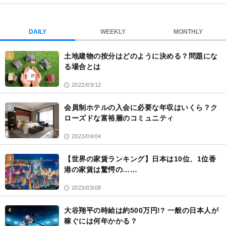
ブ
ッ
ク
DAILY
WEEKLY
MONTHLY
マ
ー
土地建物の按分はどのように決める？問題にな
1
ク
る場合とは
2022/03/12
会員制ホテルの入会に必要な年収はいくら？ク
2
ローズドな富裕層のコミュニティ
2023/04/04
【世界の家賃ランキング】日本は10位、1位香
3
港の家賃は驚愕の……
2023/03/08
大谷翔平の時給は約500万円!? 一般の日本人が
4
稼ぐには何年かかる？