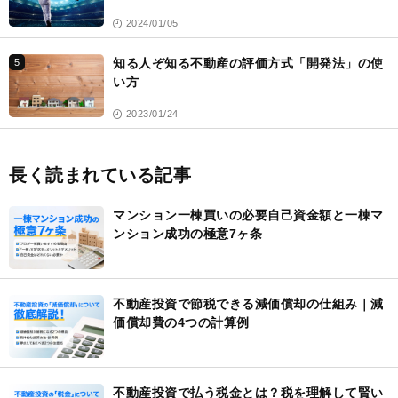
2024/01/05
知る人ぞ知る不動産の評価方式「開発法」の使
5
い方
2023/01/24
長く読まれている記事
マンション一棟買いの必要自己資金額と一棟マ
ンション成功の極意7ヶ条
不動産投資で節税できる減価償却の仕組み｜減
価償却費の4つの計算例
不動産投資で払う税金とは？税を理解して賢い