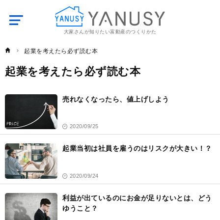
大家さんが知りたい富動産のつくりかた
YANUSY
起業を考えたら必ず読む本
起業を考えたら必ず読む本
記
事
売れなくなったら、値上げしよう
一
覧
2020/09/25
起業当初は社員を雇うのはリスクが大きい！？
2020/09/24
利益が出ているのにお金が足りないとは、どう
ゆうこと？