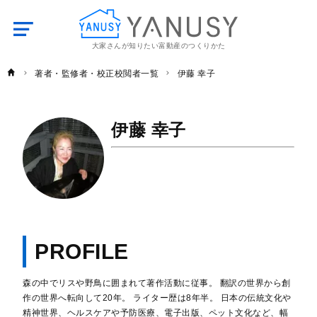
大家さんが知りたい富動産のつくりかた
YANUSY
著者・監修者・校正校閲者一覧
伊藤 幸子
伊藤 幸子
PROFILE
森の中でリスや野鳥に囲まれて著作活動に従事。 翻訳の世界から創
作の世界へ転向して20年。 ライター歴は8年半。 日本の伝統文化や
精神世界、ヘルスケアや予防医療、電子出版、ペット文化など、幅