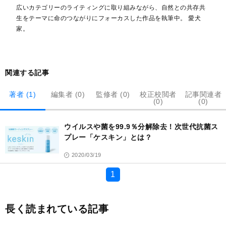
広いカテゴリーのライティングに取り組みながら、自然との共存共
生をテーマに命のつながりにフォーカスした作品を執筆中。 愛犬
家。
関連する記事
著者 (1)
編集者 (0)
監修者 (0)
校正校閲者
記事関連者
(0)
(0)
記
事
ウイルスや菌を99.9％分解除去！次世代抗菌ス
一
覧
プレー「ケスキン」とは？
2020/03/19
1
長く読まれている記事