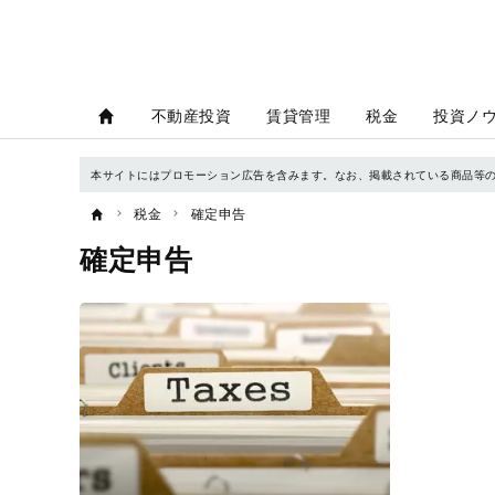
不動産投資
賃貸管理
税金
投資ノ
本サイトにはプロモーション広告を含みます。なお、掲載されている商品等
税金
確定申告
確定申告
記
事
一
覧