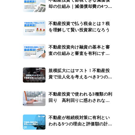
不動産投資で節税できる減価償
却の仕組み｜減価償却費の4つの
計算例
不動産投資で払う税金とは？税
を理解して賢い投資家になろう
不動産投資向け融資の基本と審
査の仕組みと審査を有利にする
方法
規模拡大にはマスト！不動産投
資で法人化を考えるべき3つのタ
イミング
不動産投資で使われる3種類の利
回り 高利回りに惑わされない
ための注意点
不動産が相続税対策に有利とい
われる5つの理由と評価額の計算
方法