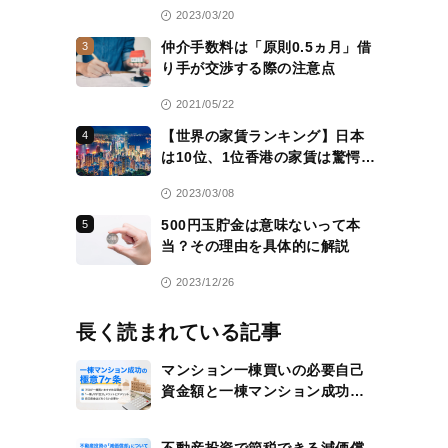
活用方法も紹介
2023/03/20
仲介手数料は「原則0.5ヵ月」借
3
り手が交渉する際の注意点
2021/05/22
【世界の家賃ランキング】日本
4
は10位、1位香港の家賃は驚愕
の……
2023/03/08
500円玉貯金は意味ないって本
5
当？その理由を具体的に解説
2023/12/26
長く読まれている記事
マンション一棟買いの必要自己
資金額と一棟マンション成功の
極意7ヶ条