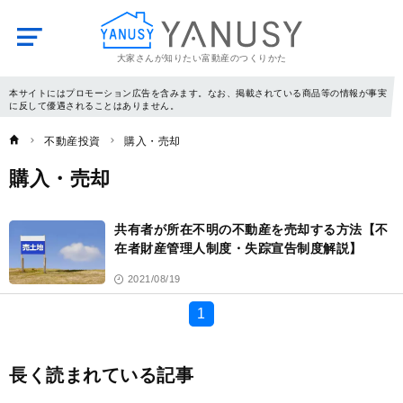
大家さんが知りたい富動産のつくりかた
YANUSY
本サイトにはプロモーション広告を含みます。なお、掲載されている商品等の情報が事実
に反して優遇されることはありません。
不動産投資
購入・売却
購入・売却
記
事
共有者が所在不明の不動産を売却する方法【不
一
覧
在者財産管理人制度・失踪宣告制度解説】
2021/08/19
1
長く読まれている記事