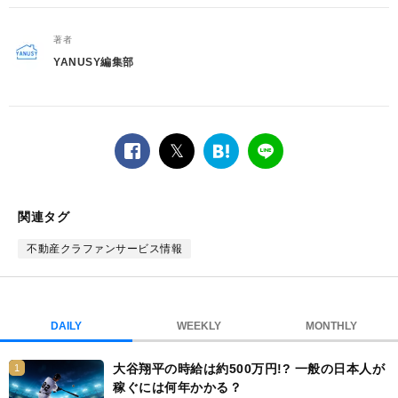
著者
YANUSY編集部
facebook
twitter
は
LINE
て
な
ブ
関連タグ
ッ
ク
不動産クラファンサービス情報
マ
ー
ク
DAILY
WEEKLY
MONTHLY
大谷翔平の時給は約500万円!? 一般の日本人が
1
稼ぐには何年かかる？