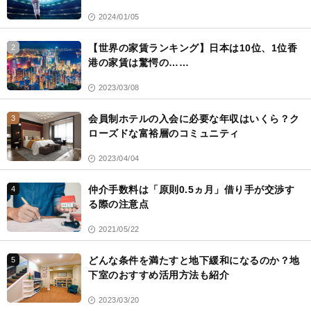
2024/01/05
【世界の家賃ランキング】日本は10位、1位香
2
港の家賃は驚愕の……
2023/03/08
会員制ホテルの入会に必要な年収はいくら？ク
3
ローズドな富裕層のコミュニティ
2023/04/04
仲介手数料は「原則0.5ヵ月」借り手が交渉す
4
る際の注意点
2021/05/22
どんな条件を満たすと地下緩和になるのか？地
5
下室のおすすめ活用方法も紹介
2023/03/20