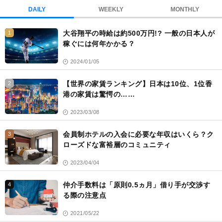
ク
DAILY
WEEKLY
MONTHLY
マ
ー
大谷翔平の時給は約500万円!? 一般の日本人が
1
ク
稼ぐには何年かかる？
2024/01/05
【世界の家賃ランキング】日本は10位、1位香
2
港の家賃は驚愕の……
2023/03/08
会員制ホテルの入会に必要な年収はいくら？ク
3
ローズドな富裕層のコミュニティ
2023/04/04
仲介手数料は「原則0.5ヵ月」借り手が交渉す
4
る際の注意点
2021/05/22