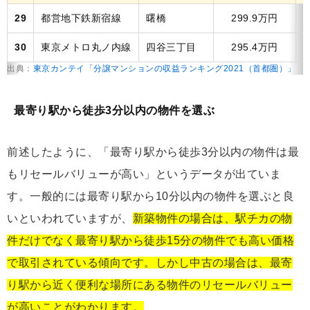
29
都営地下鉄新宿線
曙橋
299.9万円
1
30
東京メトロ丸ノ内線
四谷三丁目
295.4万円
出典：
東京カンテイ「分譲マンションの収益ランキング2021（首都圏）」
最寄り駅から徒歩3分以内の物件を選ぶ
前述したように、「最寄り駅から徒歩3分以内の物件は最
もリセールバリューが高い」というデータが出ていま
す。一般的には最寄り駅から10分以内の物件を選ぶと良
いといわれていますが、
新築物件の場合は、駅チカの物
件だけでなく最寄り駅から徒歩15分の物件でも高い価格
で取引されている傾向です。しかし中古の場合は、最寄
り駅から近く便利な場所にある物件のリセールバリュー
が高いことがわかります。