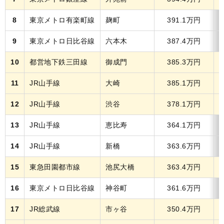
8
東京メトロ有楽町線
麹町
391.1万円
9
東京メトロ日比谷線
六本木
387.4万円
10
都営地下鉄三田線
御成門
385.3万円
1
11
JR山手線
大崎
385.1万円
1
12
JR山手線
渋谷
378.1万円
1
13
JR山手線
恵比寿
364.1万円
14
JR山手線
新橋
363.6万円
1
15
東急田園都市線
池尻大橋
363.4万円
1
16
東京メトロ日比谷線
神谷町
361.6万円
17
JR総武線
市ヶ谷
350.4万円
1