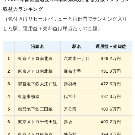
収益力ランキング
（色付きはリセールバリューと両部門でランキング入り
した駅。運用益＋売却益は坪当たりの金額）
沿線名
駅名
運用益＋売却益
1
東京メトロ南北線
六本木一丁目
826.2万円
1
2
東京メトロ南北線
麻布十番
491.9万円
1
3
都営地下鉄大江戸線
赤羽橋
472.6万円
1
4
東急東横線
代官山
437.3万円
1
5
都営地下鉄三田線
芝公園
409.6万円
1
6
東京メトロ千代田線
赤坂
400.2万円
1
7
東京メトロ銀座線
外苑前
394.4万円
1