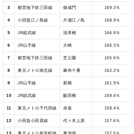
3
都営地下鉄三田線
御成門
169.3％
4
小田急江ノ島線
片瀬江ノ島
168.9％
5
JR総武線
浅草橋
166.8％
6
JR山手線
大崎
166.3％
7
都営地下鉄三田線
芝公園
165.6％
8
東京メトロ南北線
麻布十番
162.2％
9
JR山手線
新橋
161.9％
10
JR総武線
飯田橋
158.4％
11
東京メトロ千代田線
赤坂
158.4％
12
小田急小田原線
代々木上原
157.6％
13
東京メトロ有楽町線
東池袋
157.5％