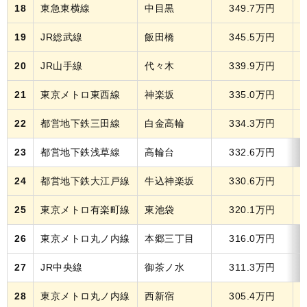
18
東急東横線
中目黒
349.7万円
1
19
JR総武線
飯田橋
345.5万円
1
20
JR山手線
代々木
339.9万円
1
21
東京メトロ東西線
神楽坂
335.0万円
1
22
都営地下鉄三田線
白金高輪
334.3万円
1
23
都営地下鉄浅草線
高輪台
332.6万円
1
24
都営地下鉄大江戸線
牛込神楽坂
330.6万円
1
25
東京メトロ有楽町線
東池袋
320.1万円
1
26
東京メトロ丸ノ内線
本郷三丁目
316.0万円
27
JR中央線
御茶ノ水
311.3万円
28
東京メトロ丸ノ内線
西新宿
305.4万円
1