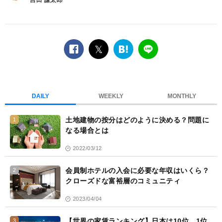
吉田 謙太郎
facebook
twitter
は
LINE
て
な
ブ
DAILY
WEEKLY
MONTHLY
ッ
ク
土地建物の按分はどのように決める？問題に
1
マ
なる場合とは
ー
2022/03/12
ク
会員制ホテルの入会に必要な年収はいくら？
2
クローズドな富裕層のコミュニティ
2023/04/04
【世界の家賃ランキング】日本は10位、1位
3