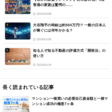
香港の家賃は驚愕の……
2023/03/08
大谷翔平の時給は約500万円!? 一般の日本人
4
が稼ぐには何年かかる？
2024/01/05
知る人ぞ知る不動産の評価方式「開発法」の
5
使い方
2023/01/24
長く読まれている記事
マンション一棟買いの必要自己資金額と一棟マ
ンション成功の極意7ヶ条