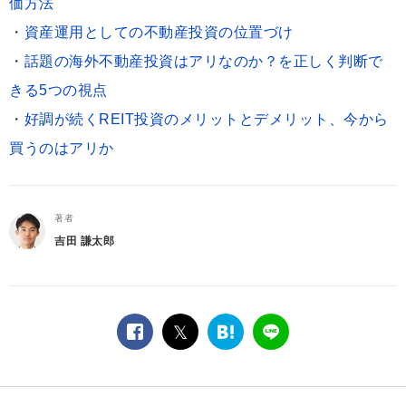
価方法
・
資産運用としての不動産投資の位置づけ
・
話題の海外不動産投資はアリなのか？を正しく判断で
きる5つの視点
・
好調が続くREIT投資のメリットとデメリット、今から
買うのはアリか
著者
吉田 謙太郎
facebook
twitter
は
LINE
て
な
ブ