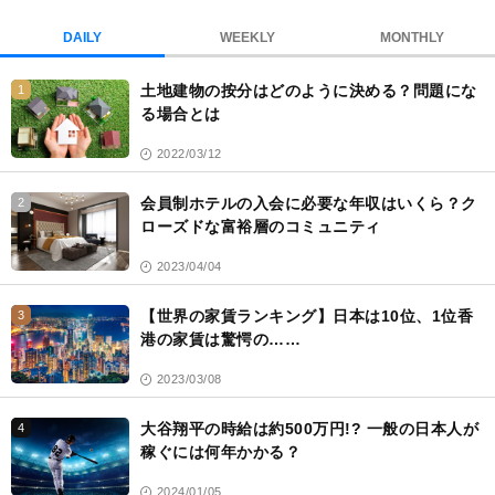
ッ
ク
DAILY
WEEKLY
MONTHLY
マ
ー
土地建物の按分はどのように決める？問題にな
1
ク
る場合とは
2022/03/12
会員制ホテルの入会に必要な年収はいくら？ク
2
ローズドな富裕層のコミュニティ
2023/04/04
【世界の家賃ランキング】日本は10位、1位香
3
港の家賃は驚愕の……
2023/03/08
大谷翔平の時給は約500万円!? 一般の日本人が
4
稼ぐには何年かかる？
2024/01/05