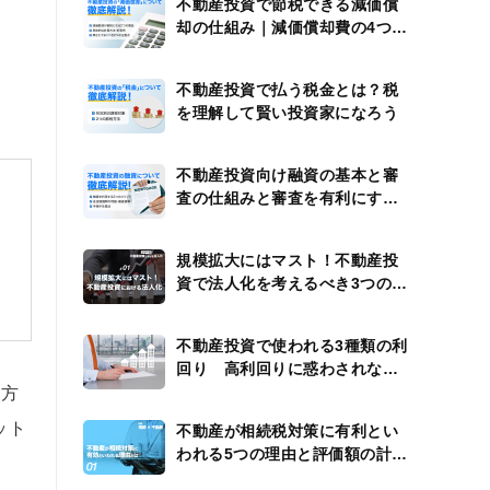
不動産投資で節税できる減価償
却の仕組み｜減価償却費の4つの
計算例
不動産投資で払う税金とは？税
を理解して賢い投資家になろう
不動産投資向け融資の基本と審
査の仕組みと審査を有利にする
方法
規模拡大にはマスト！不動産投
資で法人化を考えるべき3つのタ
イミング
不動産投資で使われる3種類の利
回り 高利回りに惑わされない
ための注意点
の方
ット
不動産が相続税対策に有利とい
われる5つの理由と評価額の計算
方法