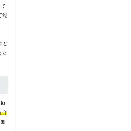
して
可能
など
った
不動
媒介
、国