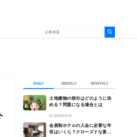
DAILY
WEEKLY
MONTHLY
土地建物の按分はどのように決
1
める？問題になる場合とは
ト
2022/03/12
会員制ホテルの入会に必要な年
2
収はいくら？クローズドな富裕