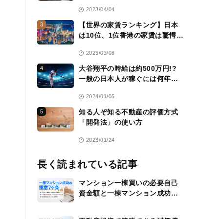
層のコミュニティ
2023/04/04
【世界の家賃ランキング】日本
3
は10位、1位香港の家賃は驚愕
の……
2023/03/08
大谷翔平の時給は約500万円!?
4
一般の日本人が稼ぐには何年か
かる？
2024/01/05
知る人ぞ知る不動産の評価方式
5
「開発法」の使い方
2023/01/24
長く読まれている記事
マンション一棟買いの必要自己
資金額と一棟マンション成功の
極意7ヶ条