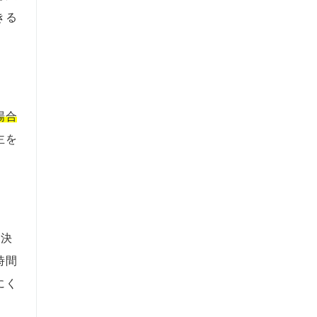
きる
場合
主を
く決
時間
にく