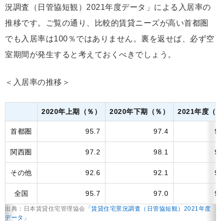
況調査（日管協短観）2021年度データ」による入居率の
推移です。ご覧の通り、比較的賃貸ニーズが高い首都圏
でも入居率は100％ではありません。裏を返せば、必ず空
室期間が発生すると考えておくべきでしょう。
＜入居率の推移＞
2020年上期（％）
2020年下期（％）
2021年度（
首都圏
95.7
97.4
9
関西圏
97.2
98.1
9
その他
92.6
92.1
9
全国
95.7
97.0
9
出典：日本賃貸住宅管理協会
「賃貸住宅景況調査（日管協短観）2021年度
データ」