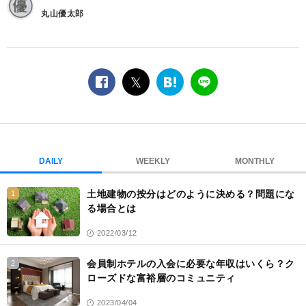
丸山優太郎
facebook
twitter
は
LINE
て
な
ブ
ッ
ク
DAILY
WEEKLY
MONTHLY
マ
ー
土地建物の按分はどのように決める？問題にな
1
ク
る場合とは
2022/03/12
会員制ホテルの入会に必要な年収はいくら？ク
2
ローズドな富裕層のコミュニティ
2023/04/04