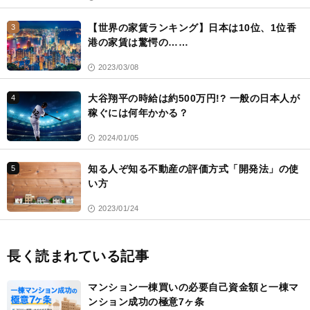
【世界の家賃ランキング】日本は10位、1位香
3
港の家賃は驚愕の……
2023/03/08
大谷翔平の時給は約500万円!? 一般の日本人が
4
稼ぐには何年かかる？
2024/01/05
知る人ぞ知る不動産の評価方式「開発法」の使
5
い方
2023/01/24
長く読まれている記事
マンション一棟買いの必要自己資金額と一棟マ
ンション成功の極意7ヶ条