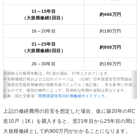
11～15年目
約460万円
（大規模修繕1回目）
16～20年目
約180万円
21～25年目
約900万円
（大規模修繕2回目）
26～30年目
約180万円
※税制上の耐用年数は、RC造の場合、47年とされています。
※長期修繕計画および上記のイメージは、（公財）日本賃貸住宅管理協会
「賃貸住宅版長期修繕計画案作成マニュアル（改訂版）」等を参考に作成し
たものです。個別の物件によって、具体的な時期や金額は異なります。
出典：国土交通省
「民間賃貸住宅の計画修繕ガイドブック」
上記の修繕費用の目安を想定した場合、仮に築20年のRC
造10戸（1K）を購入すると、翌21年目から25年目の間に
大規模修繕として約900万円がかかることになります。