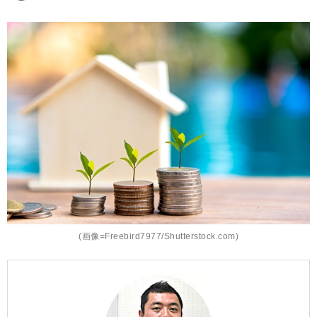
(画像=Freebird7977/Shutterstock.com)