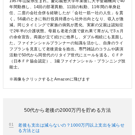
1957年山梨県生まれ。慶応義塾大学卒業後に大手金融機関で40
年間勤務し、14回の部署異動、11回の転勤、11年間の単身赴
任、二度の会社合併を経験したが「会社一筋一社の人生」を貫
く。56歳のときに執行役員待遇から社外出向となり、収入が激
減。同じタイミングで家族の病気が悪化、実家の父親は認知症
で2年半の介護状態。母親も老老介護で疲れ果て胃がんで3ヵ月
の余命宣告。両親が立て続けに他界し、ダブル相続にも直面し
た。ファイナンシャルプランナーの知識を活かし、自身のライ
フプランを見直して老後資金を捻出。専門雑誌のコラムや講演
活動で50代から同世代のリタイア世代にエールを送る。ＣＦＰ
（日本ＦＰ協会認定）、1級ファイナンシャル・プランニング技
能士。
※画像をクリックするとAmazonに飛びます
50代から老後の2000万円を貯める方法
老後も支出は減らないの？1000万円以上支出を減らせ
る方法とは