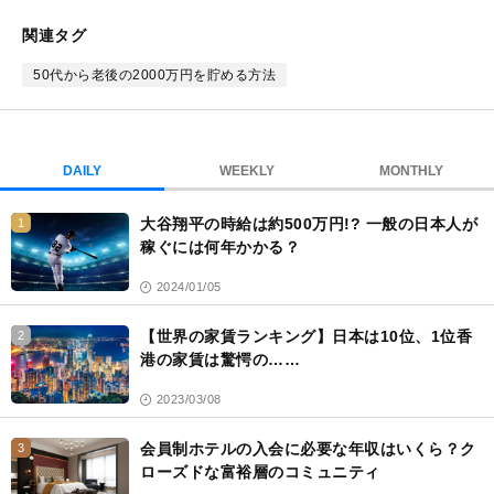
な
ブ
関連タグ
ッ
ク
50代から老後の2000万円を貯める方法
マ
ー
ク
DAILY
WEEKLY
MONTHLY
大谷翔平の時給は約500万円!? 一般の日本人が
1
稼ぐには何年かかる？
2024/01/05
【世界の家賃ランキング】日本は10位、1位香
2
港の家賃は驚愕の……
2023/03/08
会員制ホテルの入会に必要な年収はいくら？ク
3
ローズドな富裕層のコミュニティ