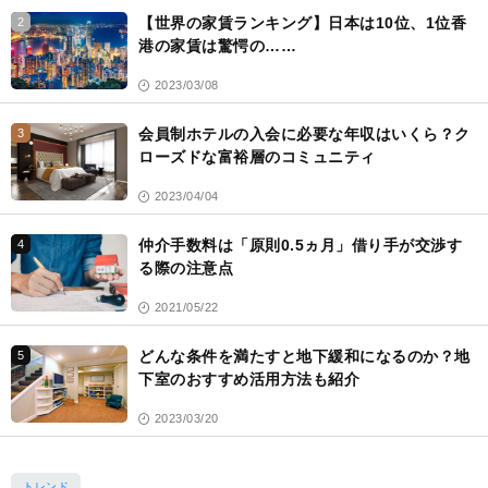
【世界の家賃ランキング】日本は10位、1位香
2
港の家賃は驚愕の……
2023/03/08
会員制ホテルの入会に必要な年収はいくら？ク
3
ローズドな富裕層のコミュニティ
2023/04/04
仲介手数料は「原則0.5ヵ月」借り手が交渉す
4
る際の注意点
2021/05/22
どんな条件を満たすと地下緩和になるのか？地
5
下室のおすすめ活用方法も紹介
2023/03/20
トレンド