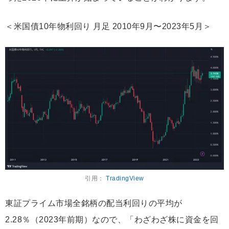
＜米国債10年物利回り 月足 2010年9月〜2023年5月＞
引用：
TradingView
東証プライム市場全銘柄の配当利回りの平均が
2.28％（2023年前期）なので、「わざわざ株に資金を回