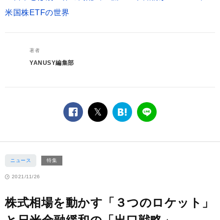
米国株ETFの世界
著者
YANUSY編集部
facebook
twitter
は
LINE
て
な
ブ
ッ
ニュース
特集
ク
マ
2021/11/26
ー
ク
株式相場を動かす「３つのロケット」