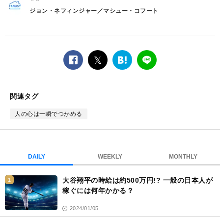
ジョン・ネフィンジャー／マシュー・コフート
facebook
twitter
は
LINE
て
な
ブ
関連タグ
ッ
ク
人の心は一瞬でつかめる
マ
ー
ク
DAILY
WEEKLY
MONTHLY
大谷翔平の時給は約500万円!? 一般の日本人が
1
稼ぐには何年かかる？
2024/01/05