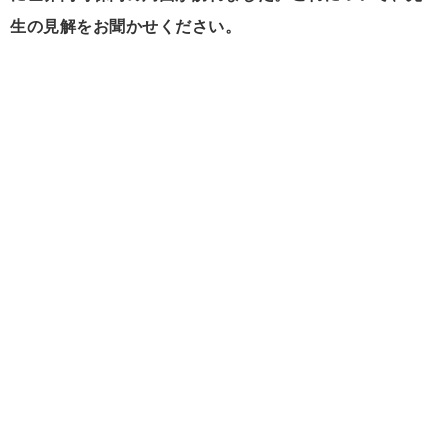
生の見解をお聞かせください。
小幡（以下同じ） 昨年からの世界的な株高は、要はバ
ブルです。コロナショック前にも、世界的な異常な金融
緩和でバブルが膨らんでいて、今にも弾けそうだった。
そこへコロナショックが起き、一旦は暴落しました。こ
れは、以前のバブルが崩壊した部分と、コロナを恐れた
部分があります。しかし、世界中で金融緩和をさらに限
界を超えて行い、さらに財政出動が前代未聞の規模で世
界中で行われた。これで、以前よりも大きなバブルが生
まれたんです。
そして、現在では、世界的には、米国を中心に景気はか
なり良好です。財政金融総動員に加えて、コロナで萎縮
していた消費活動、生産活動が一気に噴出した。