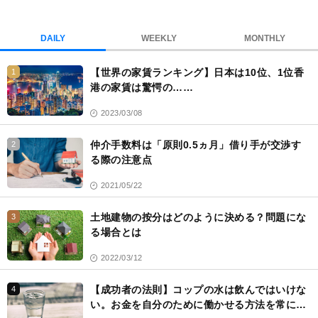
ブ
ッ
ク
DAILY
WEEKLY
MONTHLY
マ
ー
【世界の家賃ランキング】日本は10位、1位香
1
ク
港の家賃は驚愕の……
2023/03/08
仲介手数料は「原則0.5ヵ月」借り手が交渉す
2
る際の注意点
2021/05/22
土地建物の按分はどのように決める？問題にな
3
る場合とは
2022/03/12
【成功者の法則】コップの水は飲んではいけな
4
い。お金を自分のために働かせる方法を常に考