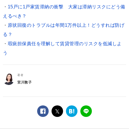
・
15戸に1戸家賃滞納の衝撃 大家は滞納リスクにどう備
えるべき？
・
原状回復のトラブルは年間1万件以上！どうすれば防げ
る？
・
瑕疵担保責任を理解して賃貸管理のリスクを低減しよ
う
著者
宮川敦子
facebook
twitter
は
LINE
て
な