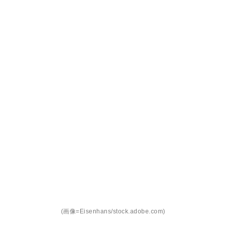
(画像=Eisenhans/stock.adobe.com)