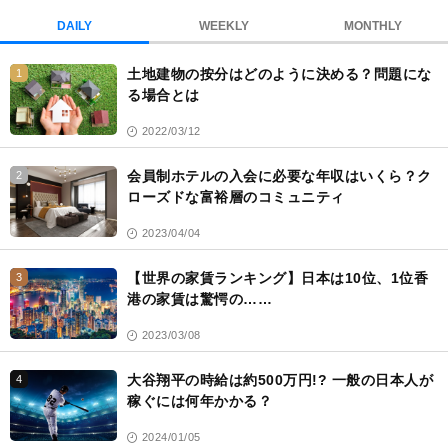
DAILY
WEEKLY
MONTHLY
土地建物の按分はどのように決める？問題にな
1
る場合とは
2022/03/12
会員制ホテルの入会に必要な年収はいくら？ク
2
ローズドな富裕層のコミュニティ
2023/04/04
【世界の家賃ランキング】日本は10位、1位香
3
港の家賃は驚愕の……
2023/03/08
大谷翔平の時給は約500万円!? 一般の日本人が
4
稼ぐには何年かかる？
2024/01/05