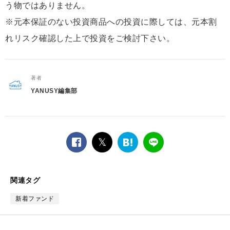
う物ではありません。
※元本保証のない投資商品への投資に際しては、元本割
れリスク確認した上で投資をご検討下さい。
著者
YANUSY編集部
facebook
twitter
は
LINE
て
な
ブ
関連タグ
ッ
ク
新着ファンド
マ
ー
ク