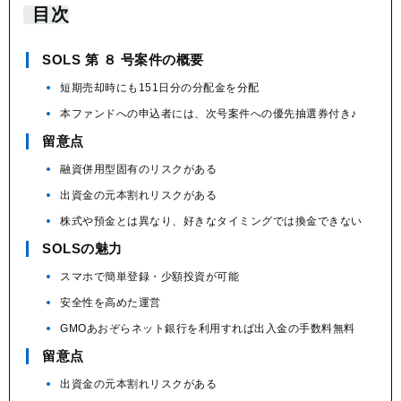
目次
SOLS 第 ８ 号案件の概要
短期売却時にも151日分の分配金を分配
本ファンドへの申込者には、次号案件への優先抽選券付き♪
留意点
融資併用型固有のリスクがある
出資金の元本割れリスクがある
株式や預金とは異なり、好きなタイミングでは換金できない
SOLSの魅力
スマホで簡単登録・少額投資が可能
安全性を高めた運営
GMOあおぞらネット銀行を利用すれば出入金の手数料無料
留意点
出資金の元本割れリスクがある