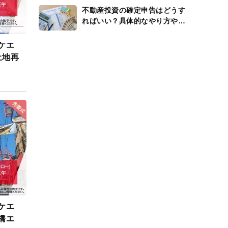
不動産投資の確定申告はどうす
ればいい？具体的なやり方や還
付金、経費を解説
ケエ
土地再
ケエ
橋エ