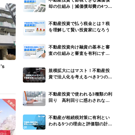
不動産投資で節税できる減価償
却の仕組み｜減価償却費の4つの
計算例
不動産投資で払う税金とは？税
を理解して賢い投資家になろう
不動産投資向け融資の基本と審
査の仕組みと審査を有利にする
方法
's
規模拡大にはマスト！不動産投
資で法人化を考えるべき3つのタ
イミング
不動産投資で使われる3種類の利
回り 高利回りに惑わされない
ための注意点
不動産が相続税対策に有利とい
われる5つの理由と評価額の計算
方法