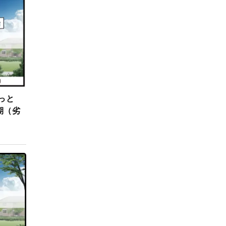
っと
期（劣