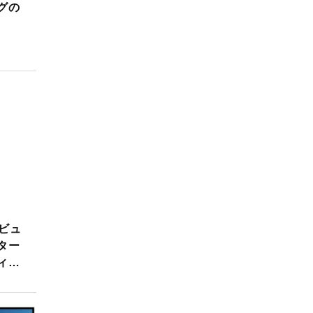
グの
タビュ
ター
ィン