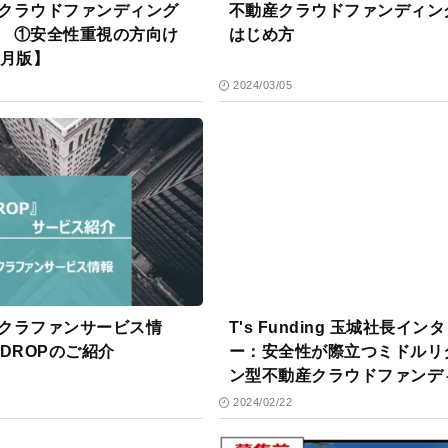
クラウドファンディング
不動産クラウドファンディン
 ①安全性重視の方向け
はじめ方
.3月版】
2024/03/05
クラファンサービス情
T's Funding 玉城社長イン
NDROPのご紹介
ー：安全性が際立つミドルリ
ン型不動産クラウドファンデ
グへの挑戦
2024/02/22