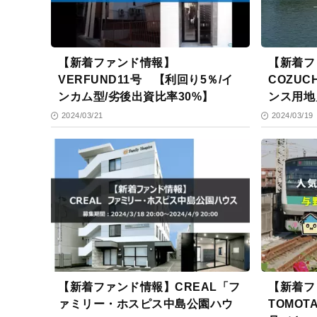
【新着ファンド情報】
【新着フ
VERFUND11号 【利回り5％/イ
COZUC
ンカム型/劣後出資比率30%】
ンス用地
2024/03/21
2024/03/19
【新着ファンド情報】CREAL「フ
【新着フ
ァミリー・ホスピス中島公園ハウ
TOMOT