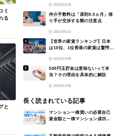
活用方法も紹介
2023/03/20
コミ
仲介手数料は「原則0.5ヵ月」借
3
れる
り手が交渉する際の注意点
2021/05/22
【世界の家賃ランキング】日本
4
は10位、1位香港の家賃は驚愕
の……
2023/03/08
500円玉貯金は意味ないって本
5
当？その理由を具体的に解説
2023/12/26
長く読まれている記事
グと
マンション一棟買いの必要自己
資金額と一棟マンション成功の
極意7ヶ条