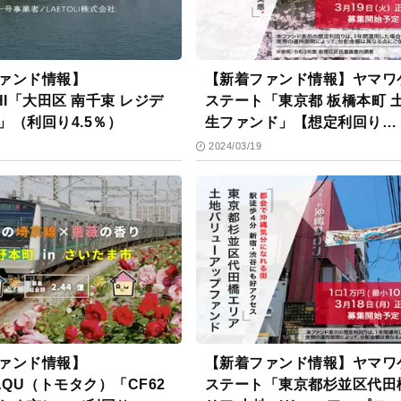
ァンド情報】
【新着ファンド情報】ヤマワ
HI「大田区 南千束 レジデ
ステート「東京都 板橋本町 
」（利回り4.5％）
生ファンド」【想定利回り
11.3%】
2024/03/19
ァンド情報】
【新着ファンド情報】ヤマワ
AQU（トモタク）「CF62
ステート「東京都杉並区代田