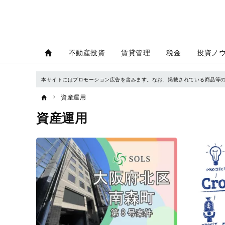
不動産投資
賃貸管理
税金
投資ノ
本サイトにはプロモーション広告を含みます。なお、掲載されている商品等
資産運用
資産運用
記
事
一
覧