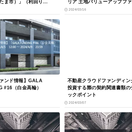
たま市）」（利回り
リア 土地バリューアップフ
ド」【想定利回り17.1%】
2024/03/16
ァンド情報】GALA
不動産クラウドファンディン
NG #16（白金高輪）
投資する際の契約関連書類の
ックポイント
2024/03/07