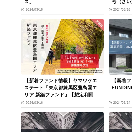
ス」
号（さい
6.5％）
2024/03/18
2024/03/16
【新着ファンド情報】ヤマワケエ
【新着フ
ステート「東京都練馬区豊島園エ
FUNDI
リア 新築ファンド」【想定利回り
12%】
2024/03/16
2024/03/14