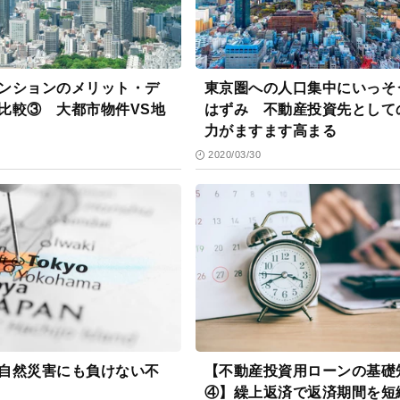
ンションのメリット・デ
東京圏への人口集中にいっそ
比較③ 大都市物件VS地
はずみ 不動産投資先として
力がますます高まる
2020/03/30
自然災害にも負けない不
【不動産投資用ローンの基礎
④】繰上返済で返済期間を短