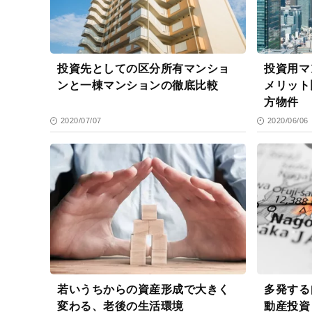
投資先としての区分所有マンショ
投資用マ
ンと一棟マンションの徹底比較
メリット
方物件
2020/07/07
2020/06/06
若いうちからの資産形成で大きく
多発する
変わる、老後の生活環境
動産投資