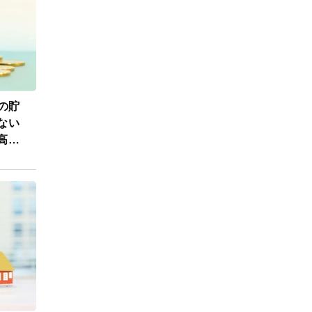
円の貯
ない
高ま