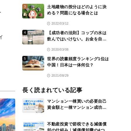
土地建物の按分はどのように決
3
ー
める？問題になる場合とは
2022/03/12
【成功者の法則】コップの水は
4
イ
飲んではいけない。お金を自分
のために働かせる方法を常に考
2020/03/08
える
世界の読書頻度ランキング1位は
5
中国！日本は一体何位？
2021/08/29
長く読まれている記事
マンション一棟買いの必要自己
資金額と一棟マンション成功の
極意7ヶ条
不動産投資で節税できる減価償
却の仕組み｜減価償却費の4つの