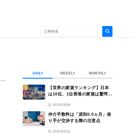
DAILY
WEEKLY
MONTHLY
【世界の家賃ランキング】日本
1
は10位、1位香港の家賃は驚愕
の……
2023/03/08
仲介手数料は「原則0.5ヵ月」借
2
り手が交渉する際の注意点
2021/05/22