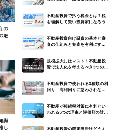
計算例
不動産投資で払う税金とは？税
を理解して賢い投資家になろう
うの
の魅
不動産投資向け融資の基本と審
査の仕組みと審査を有利にする
方法
規模拡大にはマスト！不動産投
資で法人化を考えるべき3つのタ
イミング
不動産投資で使われる3種類の利
回り 高利回りに惑わされない
ための注意点
不動産が相続税対策に有利とい
われる5つの理由と評価額の計算
方法
知識
縮し
不動産投資の確定申告はどうす