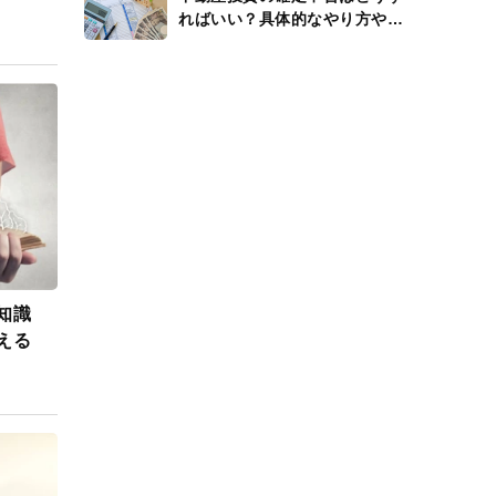
ればいい？具体的なやり方や還
付金、経費を解説
知識
える