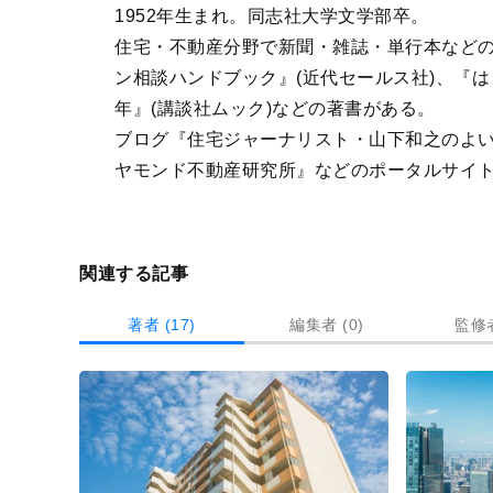
1952年生まれ。同志社大学文学部卒。
住宅・不動産分野で新聞・雑誌・単行本などの
ン相談ハンドブック』(近代セールス社)、『はじ
年』(講談社ムック)などの著書がある。
ブログ『住宅ジャーナリスト・山下和之のよい
ヤモンド不動産研究所』などのポータルサイ
関連する記事
著者 (17)
編集者 (0)
監修者
記
事
一
覧