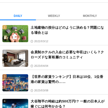
ブ
ッ
ク
DAILY
WEEKLY
MONTHLY
マ
ー
土地建物の按分はどのように決める？問題にな
1
ク
る場合とは
2022/03/12
会員制ホテルの入会に必要な年収はいくら？ク
2
ローズドな富裕層のコミュニティ
2023/04/04
【世界の家賃ランキング】日本は10位、1位香
3
港の家賃は驚愕の……
2023/03/08
大谷翔平の時給は約500万円!? 一般の日本人が
4
稼ぐには何年かかる？