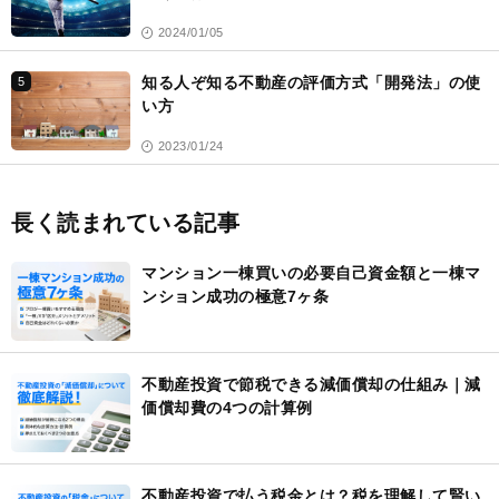
2024/01/05
知る人ぞ知る不動産の評価方式「開発法」の使
5
い方
2023/01/24
長く読まれている記事
マンション一棟買いの必要自己資金額と一棟マ
ンション成功の極意7ヶ条
不動産投資で節税できる減価償却の仕組み｜減
価償却費の4つの計算例
不動産投資で払う税金とは？税を理解して賢い