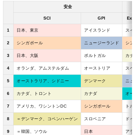
安全
SCI
GPI
Exp
1
日本、東京
アイスランド
スイ
2
シンガポール
ニュージーランド
シン
3
日本、大阪
ポルトガル
カナ
4
オランダ、アムステルダム
オーストリア
スペ
5
オーストラリア、シドニー
デンマーク
ニュ
6
カナダ、トロント
カナダ
オー
7
アメリカ、ワシントンDC
シンガポール
トル
8
＝デンマーク、コペンハーゲン
スロベニア
ドイ
9
＝韓国、ソウル
日本
アラ