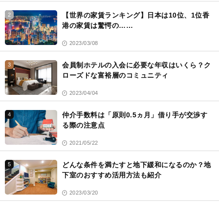
【世界の家賃ランキング】日本は10位、1位香
2
港の家賃は驚愕の……
2023/03/08
会員制ホテルの入会に必要な年収はいくら？ク
3
ローズドな富裕層のコミュニティ
2023/04/04
仲介手数料は「原則0.5ヵ月」借り手が交渉す
4
る際の注意点
2021/05/22
どんな条件を満たすと地下緩和になるのか？地
5
下室のおすすめ活用方法も紹介
2023/03/20