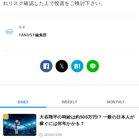
れリスク確認した上で投資をご検討下さい。
著者
YANUSY編集部
facebook
twitter
は
LINE
て
な
ブ
ッ
ク
DAILY
WEEKLY
MONTHLY
マ
ー
大谷翔平の時給は約500万円!? 一般の日本人が
1
ク
稼ぐには何年かかる？
2024/01/05