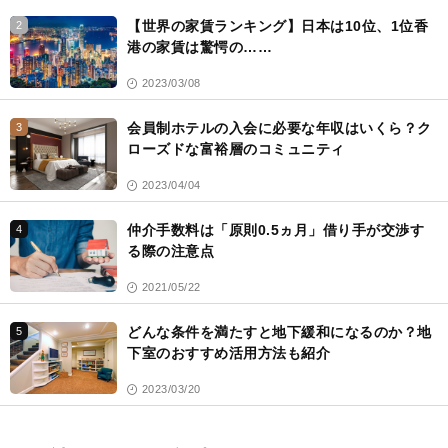
【世界の家賃ランキング】日本は10位、1位香
2
港の家賃は驚愕の……
2023/03/08
会員制ホテルの入会に必要な年収はいくら？ク
3
ローズドな富裕層のコミュニティ
2023/04/04
仲介手数料は「原則0.5ヵ月」借り手が交渉す
4
る際の注意点
2021/05/22
どんな条件を満たすと地下緩和になるのか？地
5
下室のおすすめ活用方法も紹介
2023/03/20