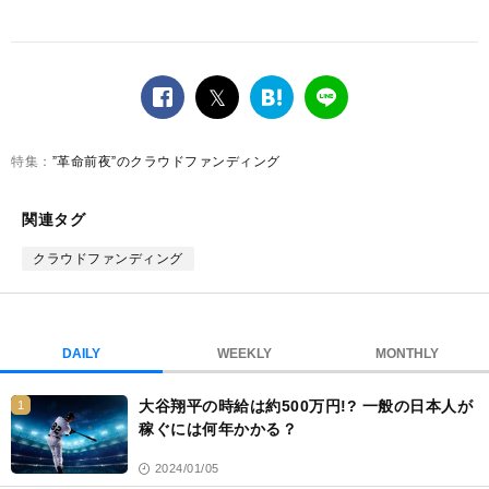
facebook
twitter
は
LINE
て
な
”革命前夜”のクラウドファンディング
ブ
ッ
ク
関連タグ
マ
ー
クラウドファンディング
ク
DAILY
WEEKLY
MONTHLY
大谷翔平の時給は約500万円!? 一般の日本人が
1
稼ぐには何年かかる？
2024/01/05