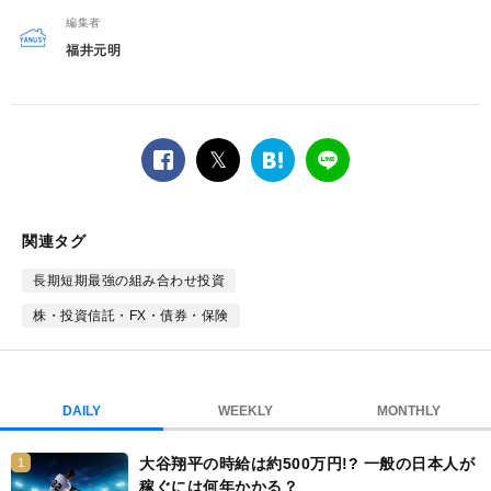
編集者
福井元明
facebook
twitter
は
LINE
て
な
ブ
関連タグ
ッ
ク
長期短期最強の組み合わせ投資
マ
株・投資信託・FX・債券・保険
ー
ク
DAILY
WEEKLY
MONTHLY
大谷翔平の時給は約500万円!? 一般の日本人が
1
稼ぐには何年かかる？