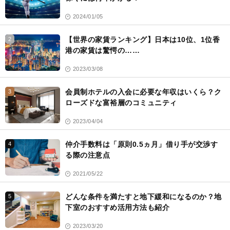
2024/01/05
【世界の家賃ランキング】日本は10位、1位香
2
港の家賃は驚愕の……
2023/03/08
会員制ホテルの入会に必要な年収はいくら？ク
3
ローズドな富裕層のコミュニティ
2023/04/04
仲介手数料は「原則0.5ヵ月」借り手が交渉す
4
る際の注意点
2021/05/22
どんな条件を満たすと地下緩和になるのか？地
5
下室のおすすめ活用方法も紹介
2023/03/20