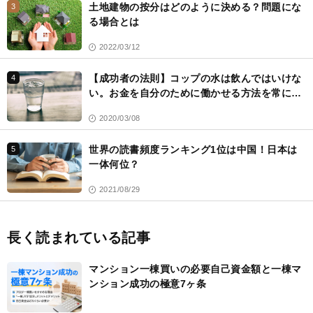
土地建物の按分はどのように決める？問題にな
3
る場合とは
2022/03/12
【成功者の法則】コップの水は飲んではいけな
4
い。お金を自分のために働かせる方法を常に考
える
2020/03/08
世界の読書頻度ランキング1位は中国！日本は
5
一体何位？
2021/08/29
長く読まれている記事
マンション一棟買いの必要自己資金額と一棟マ
ンション成功の極意7ヶ条