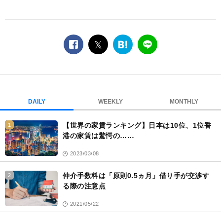
facebook
twitter
は
LINE
て
な
ブ
ッ
ク
DAILY
WEEKLY
MONTHLY
マ
ー
【世界の家賃ランキング】日本は10位、1位香
1
ク
港の家賃は驚愕の……
2023/03/08
仲介手数料は「原則0.5ヵ月」借り手が交渉す
2
る際の注意点
2021/05/22