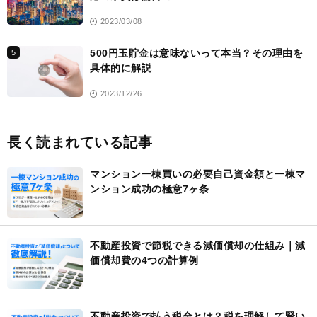
2023/03/08
500円玉貯金は意味ないって本当？その理由を
5
具体的に解説
2023/12/26
長く読まれている記事
マンション一棟買いの必要自己資金額と一棟マ
ンション成功の極意7ヶ条
不動産投資で節税できる減価償却の仕組み｜減
価償却費の4つの計算例
不動産投資で払う税金とは？税を理解して賢い