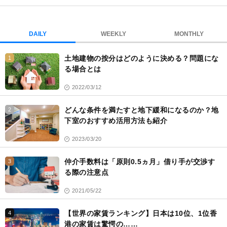
ブ
ッ
ク
DAILY
WEEKLY
MONTHLY
マ
ー
土地建物の按分はどのように決める？問題にな
1
ク
る場合とは
2022/03/12
どんな条件を満たすと地下緩和になるのか？地
2
下室のおすすめ活用方法も紹介
2023/03/20
仲介手数料は「原則0.5ヵ月」借り手が交渉す
3
る際の注意点
2021/05/22
【世界の家賃ランキング】日本は10位、1位香
4
港の家賃は驚愕の……