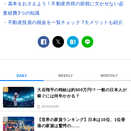
・
基本をおさえよう！不動産所得の節税に欠かせない必
要経費3つの知識
・
不動産投資の税金を一覧チェック 7大メリットも紹介
facebook
twitter
は
LINE
て
な
ブ
ッ
ク
DAILY
WEEKLY
MONTHLY
マ
ー
大谷翔平の時給は約500万円!? 一般の日本人が
1
ク
稼ぐには何年かかる？
2024/01/05
【世界の家賃ランキング】日本は10位、1位香
2
港の家賃は驚愕の……