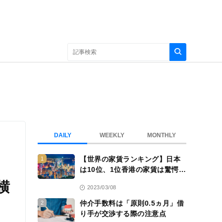
DAILY
WEEKLY
MONTHLY
【世界の家賃ランキング】日本
1
は10位、1位香港の家賃は驚愕
の……
横
2023/03/08
仲介手数料は「原則0.5ヵ月」借
2
り手が交渉する際の注意点