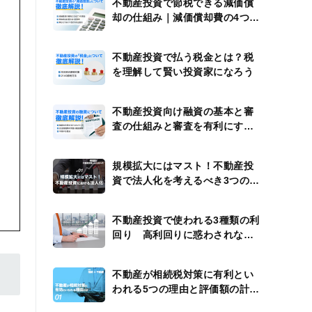
不動産投資で節税できる減価償
却の仕組み｜減価償却費の4つの
計算例
不動産投資で払う税金とは？税
を理解して賢い投資家になろう
不動産投資向け融資の基本と審
査の仕組みと審査を有利にする
方法
規模拡大にはマスト！不動産投
資で法人化を考えるべき3つのタ
イミング
不動産投資で使われる3種類の利
回り 高利回りに惑わされない
ための注意点
不動産が相続税対策に有利とい
われる5つの理由と評価額の計算
方法