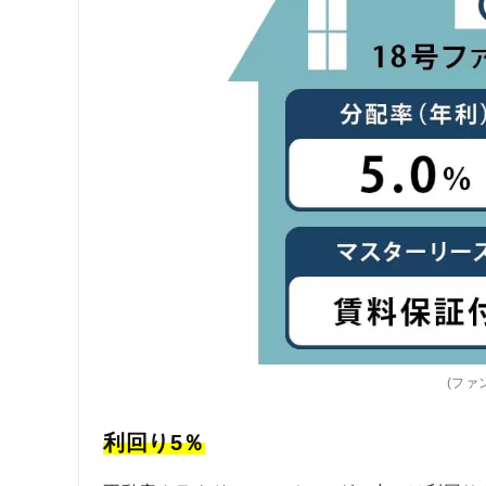
(ファ
利回り5％