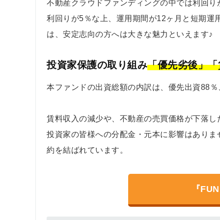
不動産クラウドファンディングの中では利回り
利回りが5％な上、運用期間が12ヶ月と短期
は、安定志向の方へは大きな魅力といえます♪
投資家保護の取り組み
「優先劣後」
「
本ファンドの出資総額の内訳は、優先出資88％
賃料収入の減少や、不動産の売買価格が下落し
投資家の皆様への分配金・元本に影響はありま
約を結ばれています。
『FU