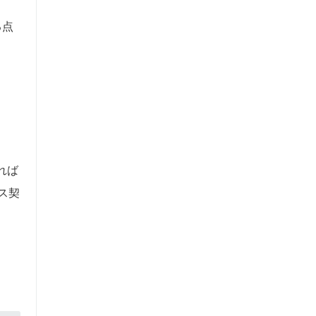
る点
れば
ス契