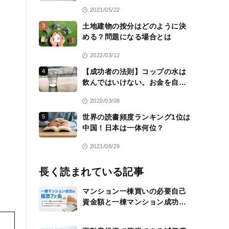
2021/05/22
土地建物の按分はどのように決
3
める？問題になる場合とは
2022/03/12
【成功者の法則】コップの水は
4
飲んではいけない。お金を自分
のために働かせる方法を常に考
2020/03/08
える
世界の読書頻度ランキング1位は
5
中国！日本は一体何位？
2021/08/29
長く読まれている記事
マンション一棟買いの必要自己
資金額と一棟マンション成功の
極意7ヶ条