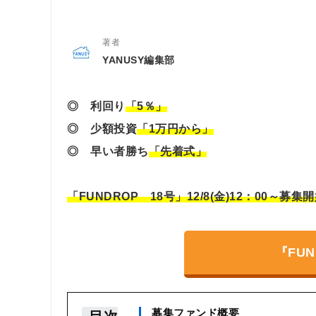
著者
YANUSY編集部
◎ 利回り
「5％」
◎ 少額投資
「1万円から」
◎ 早い者勝ち
「先着式」
「FUNDROP 18号」12/8(金)12：00～募
『FU
募集ファンド概要