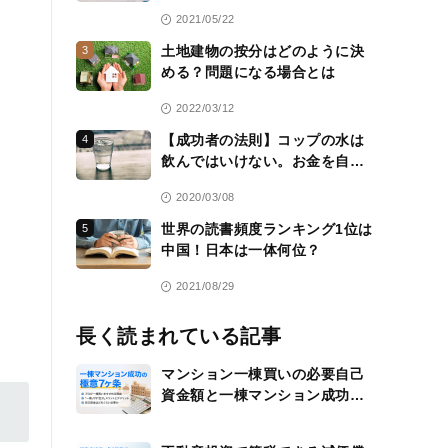
2021/05/22
土地建物の按分はどのように決
3
める？問題になる場合とは
2022/03/12
【成功者の法則】コップの水は
4
飲んではいけない。お金を自分
のために働かせる方法を常に考
2020/03/08
える
世界の読書頻度ランキング1位は
5
中国！日本は一体何位？
2021/08/29
長く読まれている記事
マンション一棟買いの必要自己
資金額と一棟マンション成功の
極意7ヶ条