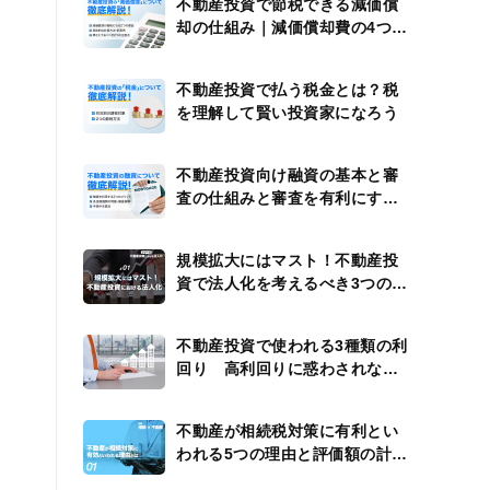
不動産投資で節税できる減価償
却の仕組み｜減価償却費の4つの
計算例
不動産投資で払う税金とは？税
を理解して賢い投資家になろう
不動産投資向け融資の基本と審
査の仕組みと審査を有利にする
方法
規模拡大にはマスト！不動産投
資で法人化を考えるべき3つのタ
イミング
不動産投資で使われる3種類の利
回り 高利回りに惑わされない
ための注意点
不動産が相続税対策に有利とい
われる5つの理由と評価額の計算
方法