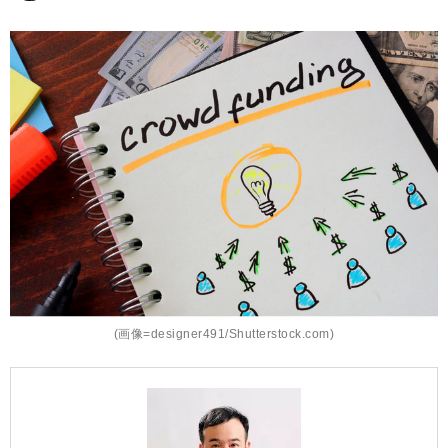
(画像=designer491/Shutterstock.com)