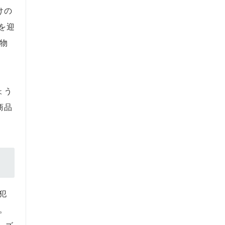
けの
を迎
物
ょう
商品
犯
。