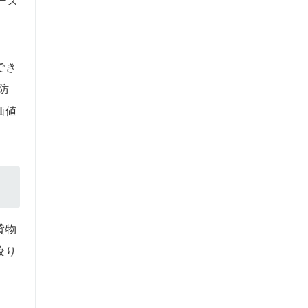
ーズ
でき
防
価値
貸物
絞り