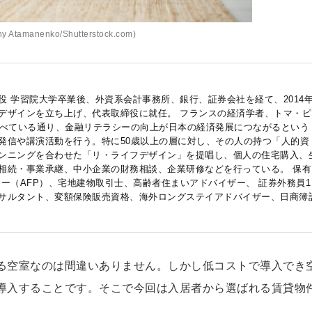
 Atamanenko/Shutterstock.com)
役 学習院大学卒業後、外資系会計事務所、銀行、証券会社を経て、2014
デザインを立ち上げ、代表取締役に就任。 フランスの経済学者、トマ・ピ
述べている通り、金融リテラシーの向上が日本の経済発展につながるという
発信や講演活動を行う。特に50歳以上の層に対し、その人の持つ「人的資
ンニングを合わせた「リ・ライフデザイン」を提唱し、個人の住宅購入、
相続・事業承継、中小企業の財務相談、企業研修などを行っている。 保有
ー（AFP）、宅地建物取引士、高齢者住まいアドバイザー、 証券外務員1
サルタント、変額保険販売資格、海外ロングステイアドバイザー、日商簿
る空室なのは間違いありません。しかし低コストで導入でき
導入することです。そこで今回は入居者から選ばれる賃貸物
。