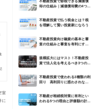
不動産投資で節税できる減価償
却の仕組み｜減価償却費の4つの
計算例
不動産投資で払う税金とは？税
を理解して賢い投資家になろう
年
不動産投資向け融資の基本と審
査の仕組みと審査を有利にする
方法
生
規模拡大にはマスト！不動産投
資で法人化を考えるべき3つのタ
イミング
記
不動産投資で使われる3種類の利
回り 高利回りに惑わされない
ための注意点
空室
不動産が相続税対策に有利とい
件に
われる5つの理由と評価額の計算
方法