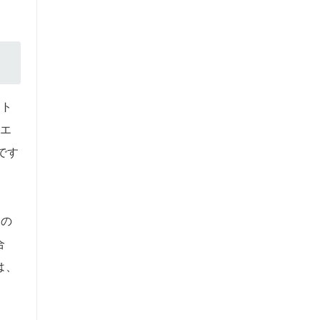
、ト
、エ
です
その
合
は、