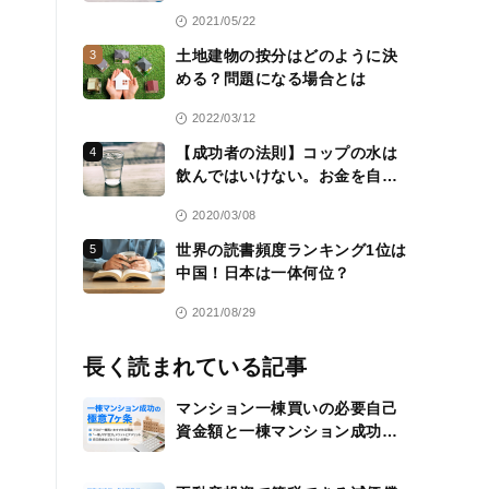
2021/05/22
土地建物の按分はどのように決
3
める？問題になる場合とは
2022/03/12
【成功者の法則】コップの水は
4
飲んではいけない。お金を自分
のために働かせる方法を常に考
2020/03/08
える
世界の読書頻度ランキング1位は
5
中国！日本は一体何位？
2021/08/29
長く読まれている記事
マンション一棟買いの必要自己
資金額と一棟マンション成功の
極意7ヶ条