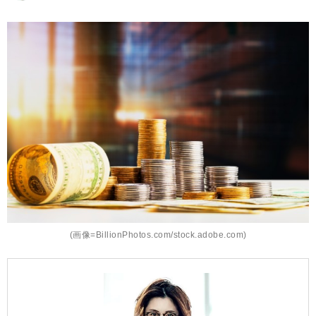
(画像=BillionPhotos.com/stock.adobe.com)