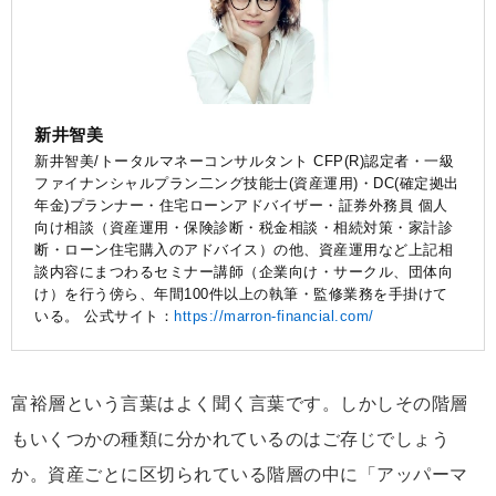
新井智美
新井智美/トータルマネーコンサルタント CFP(R)認定者・一級
ファイナンシャルプラン二ング技能士(資産運用)・DC(確定拠出
年金)プランナー・住宅ローンアドバイザー・証券外務員 個人
向け相談（資産運用・保険診断・税金相談・相続対策・家計診
断・ローン住宅購入のアドバイス）の他、資産運用など上記相
談内容にまつわるセミナー講師（企業向け・サークル、団体向
け）を行う傍ら、年間100件以上の執筆・監修業務を手掛けて
いる。 公式サイト：
https://marron-financial.com/
富裕層という言葉はよく聞く言葉です。しかしその階層
もいくつかの種類に分かれているのはご存じでしょう
か。資産ごとに区切られている階層の中に「アッパーマ