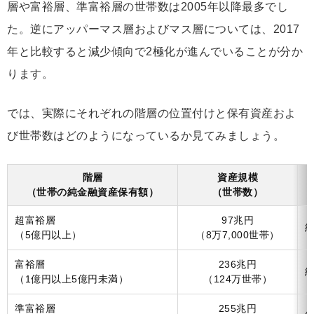
層や富裕層、準富裕層の世帯数は2005年以降最多でし
た。逆にアッパーマス層およびマス層については、2017
年と比較すると減少傾向で2極化が進んでいることが分か
ります。
では、実際にそれぞれの階層の位置付けと保有資産およ
び世帯数はどのようになっているか見てみましょう。
階層
資産規模
（世帯の純金融資産保有額）
（世帯数）
超富裕層
97兆円
約
（5億円以上）
（8万7,000世帯）
富裕層
236兆円
約
（1億円以上5億円未満）
（124万世帯）
準富裕層
255兆円