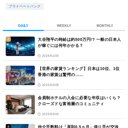
ッ
プライベートバンク
ク
マ
DAILY
WEEKLY
MONTHLY
ー
ク
大谷翔平の時給は約500万円!? 一般の日本人
1
が稼ぐには何年かかる？
2024/01/05
【世界の家賃ランキング】日本は10位、1位
2
香港の家賃は驚愕の……
2023/03/08
会員制ホテルの入会に必要な年収はいくら？
3
クローズドな富裕層のコミュニティ
2023/04/04
仲介手数料は「原則0.5ヵ月」借り手が交渉
4