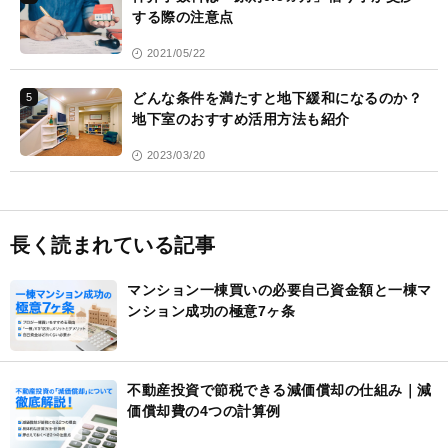
する際の注意点
2021/05/22
どんな条件を満たすと地下緩和になるのか？
5
地下室のおすすめ活用方法も紹介
2023/03/20
長く読まれている記事
マンション一棟買いの必要自己資金額と一棟マ
ンション成功の極意7ヶ条
不動産投資で節税できる減価償却の仕組み｜減
価償却費の4つの計算例