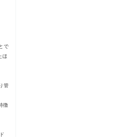
。
とで
たほ
り管
特徴
ド