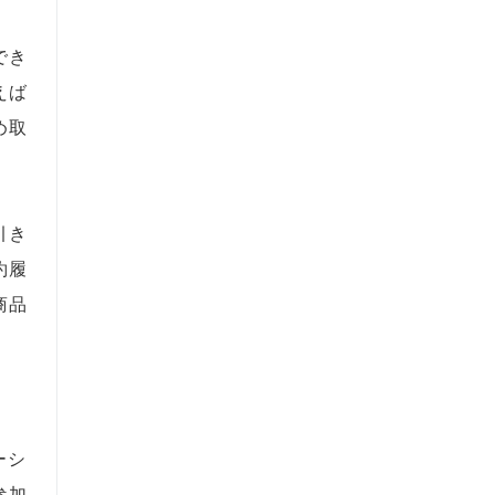
でき
えば
め取
引き
約履
商品
ーシ
参加