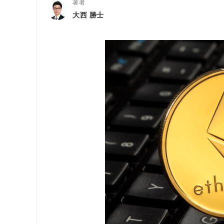
著者
大西 勝士