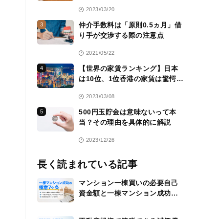
活用方法も紹介
2023/03/20
仲介手数料は「原則0.5ヵ月」借
3
り手が交渉する際の注意点
2021/05/22
【世界の家賃ランキング】日本
4
は10位、1位香港の家賃は驚愕
の……
2023/03/08
500円玉貯金は意味ないって本
5
当？その理由を具体的に解説
2023/12/26
長く読まれている記事
マンション一棟買いの必要自己
資金額と一棟マンション成功の
極意7ヶ条