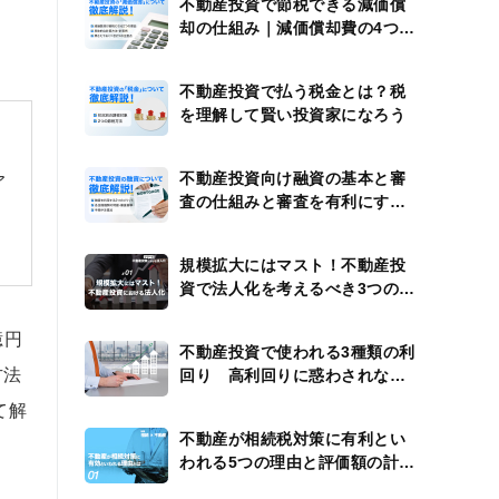
不動産投資で節税できる減価償
却の仕組み｜減価償却費の4つの
計算例
不動産投資で払う税金とは？税
を理解して賢い投資家になろう
不動産投資向け融資の基本と審
ア
査の仕組みと審査を有利にする
方法
規模拡大にはマスト！不動産投
資で法人化を考えるべき3つのタ
イミング
億円
不動産投資で使われる3種類の利
方法
回り 高利回りに惑わされない
ための注意点
て解
不動産が相続税対策に有利とい
われる5つの理由と評価額の計算
方法