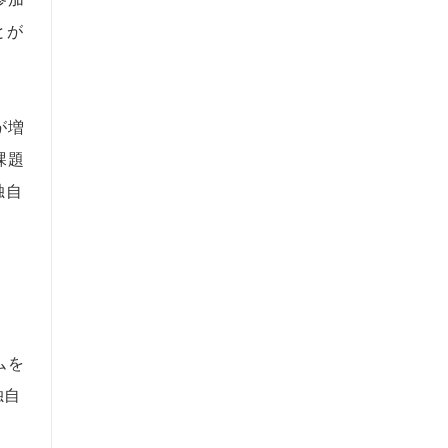
とが
が増
課題
独自
ムを
独自