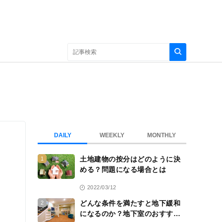
DAILY
WEEKLY
MONTHLY
土地建物の按分はどのように決
1
める？問題になる場合とは
2022/03/12
どんな条件を満たすと地下緩和
2
になるのか？地下室のおすすめ