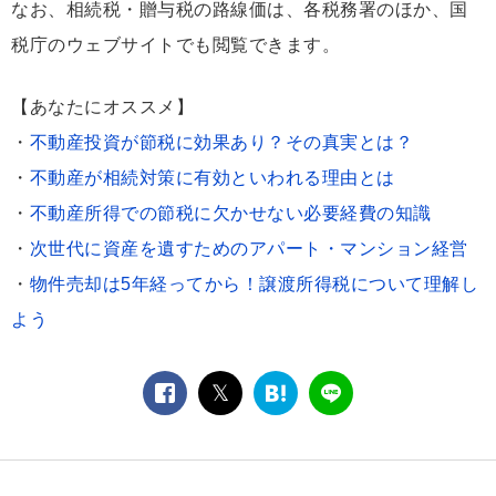
なお、相続税・贈与税の路線価は、各税務署のほか、国
税庁のウェブサイトでも閲覧できます。
【あなたにオススメ】
・
不動産投資が節税に効果あり？その真実とは？
・
不動産が相続対策に有効といわれる理由とは
・
不動産所得での節税に欠かせない必要経費の知識
・
次世代に資産を遺すためのアパート・マンション経営
・
物件売却は5年経ってから！譲渡所得税について理解し
よう
facebook
twitter
は
LINE
て
な
ブ
ッ