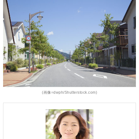
(画像=dwph/Shutterstock.com)