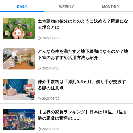
ク
DAILY
WEEKLY
MONTHLY
マ
ー
土地建物の按分はどのように決める？問題にな
1
ク
る場合とは
2022/03/12
どんな条件を満たすと地下緩和になるのか？地
2
下室のおすすめ活用方法も紹介
2023/03/20
仲介手数料は「原則0.5ヵ月」借り手が交渉す
3
る際の注意点
2021/05/22
【世界の家賃ランキング】日本は10位、1位香
4
港の家賃は驚愕の……
2023/03/08