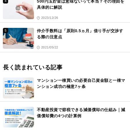
500円玉貯金は意味ないって本当？その理由を
4
具体的に解説
2023/12/26
仲介手数料は「原則0.5ヵ月」借り手が交渉す
5
る際の注意点
2021/05/22
長く読まれている記事
マンション一棟買いの必要自己資金額と一棟マ
ンション成功の極意7ヶ条
不動産投資で節税できる減価償却の仕組み｜減
価償却費の4つの計算例