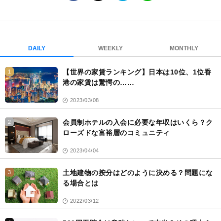
て
な
ブ
ッ
ク
DAILY
WEEKLY
MONTHLY
マ
ー
【世界の家賃ランキング】日本は10位、1位香
1
ク
港の家賃は驚愕の……
2023/03/08
会員制ホテルの入会に必要な年収はいくら？ク
2
ローズドな富裕層のコミュニティ
2023/04/04
土地建物の按分はどのように決める？問題にな
3
る場合とは
2022/03/12