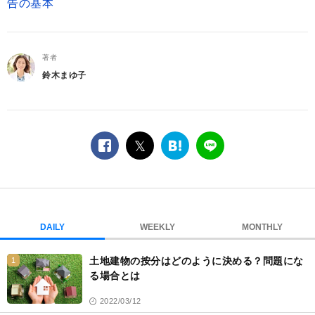
告の基本
著者
鈴木まゆ子
facebook
twitter
は
LINE
て
な
ブ
ッ
ク
DAILY
WEEKLY
MONTHLY
マ
ー
土地建物の按分はどのように決める？問題にな
1
ク
る場合とは
2022/03/12