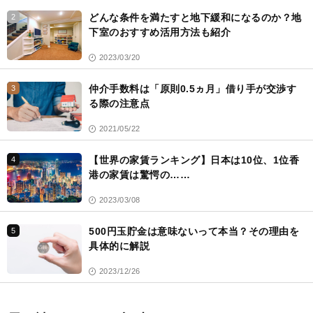
どんな条件を満たすと地下緩和になるのか？地
2
下室のおすすめ活用方法も紹介
2023/03/20
仲介手数料は「原則0.5ヵ月」借り手が交渉す
3
る際の注意点
2021/05/22
【世界の家賃ランキング】日本は10位、1位香
4
港の家賃は驚愕の……
2023/03/08
500円玉貯金は意味ないって本当？その理由を
5
具体的に解説
2023/12/26