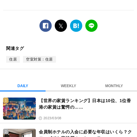
facebook
twitter
は
LINE
て
な
ブ
関連タグ
ッ
ク
住居
空室対策：住居
マ
ー
ク
DAILY
WEEKLY
MONTHLY
【世界の家賃ランキング】日本は10位、1位香
1
港の家賃は驚愕の……
2023/03/08
会員制ホテルの入会に必要な年収はいくら？ク
2