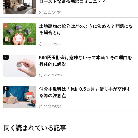
ローズドな富裕層のコミュニティ
2023/04/04
土地建物の按分はどのように決める？問題にな
3
る場合とは
2022/03/12
500円玉貯金は意味ないって本当？その理由を
4
具体的に解説
2023/12/26
仲介手数料は「原則0.5ヵ月」借り手が交渉す
5
る際の注意点
2021/05/22
長く読まれている記事