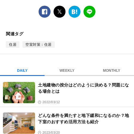
facebook
twitter
は
LINE
て
な
ブ
関連タグ
ッ
ク
住居
空室対策：住居
マ
ー
ク
DAILY
WEEKLY
MONTHLY
土地建物の按分はどのように決める？問題にな
1
る場合とは
2022/03/12
どんな条件を満たすと地下緩和になるのか？地
2
下室のおすすめ活用方法も紹介
2023/03/20