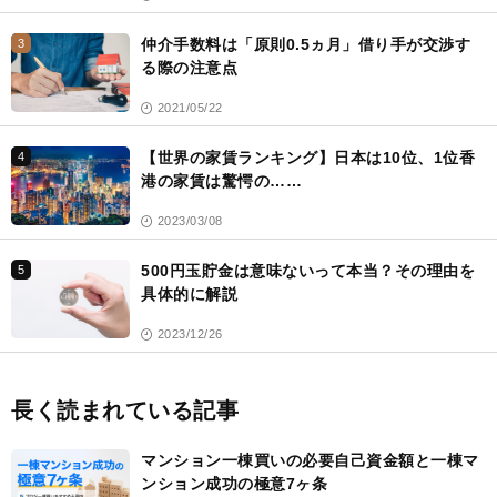
仲介手数料は「原則0.5ヵ月」借り手が交渉す
3
る際の注意点
2021/05/22
【世界の家賃ランキング】日本は10位、1位香
4
港の家賃は驚愕の……
2023/03/08
500円玉貯金は意味ないって本当？その理由を
5
具体的に解説
2023/12/26
長く読まれている記事
マンション一棟買いの必要自己資金額と一棟マ
ンション成功の極意7ヶ条