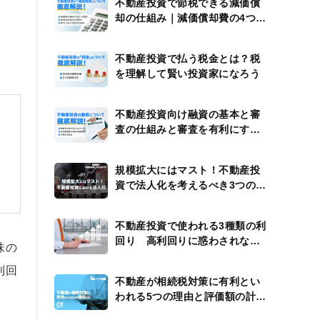
不動産投資で節税できる減価償
却の仕組み｜減価償却費の4つの
計算例
不動産投資で払う税金とは？税
を理解して賢い投資家になろう
不動産投資向け融資の基本と審
査の仕組みと審査を有利にする
方法
規模拡大にはマスト！不動産投
資で法人化を考えるべき3つのタ
イミング
不動産投資で使われる3種類の利
回り 高利回りに惑わされない
味の
ための注意点
利回
不動産が相続税対策に有利とい
われる5つの理由と評価額の計算
方法