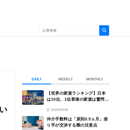
DAILY
WEEKLY
MONTHLY
【世界の家賃ランキング】日本
1
は10位、1位香港の家賃は驚愕
の……
い
2023/03/08
仲介手数料は「原則0.5ヵ月」借
2
り手が交渉する際の注意点