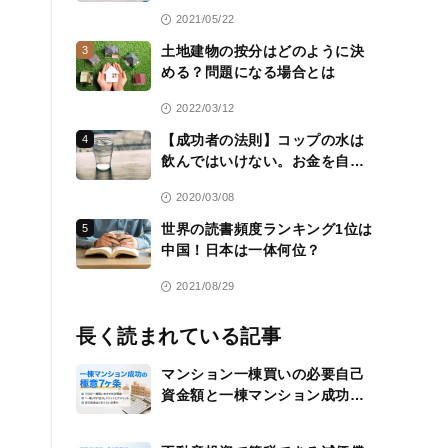
2021/05/22
土地建物の按分はどのように決
3
める？問題になる場合とは
2022/03/12
【成功者の法則】コップの水は
4
飲んではいけない。お金を自分
のために働かせる方法を常に考
2020/03/08
える
世界の読書頻度ランキング1位は
5
中国！日本は一体何位？
2021/08/29
長く読まれている記事
マンション一棟買いの必要自己
資金額と一棟マンション成功の
極意7ヶ条