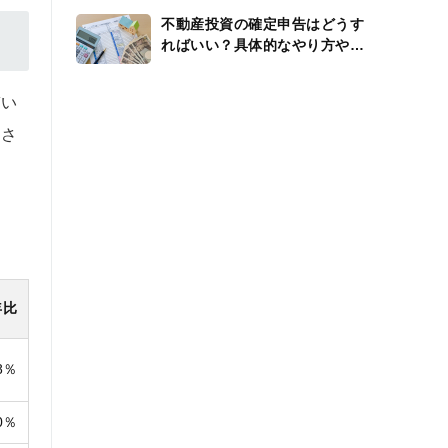
不動産投資の確定申告はどうす
ればいい？具体的なやり方や還
付金、経費を解説
づい
とさ
年比
8％
0％