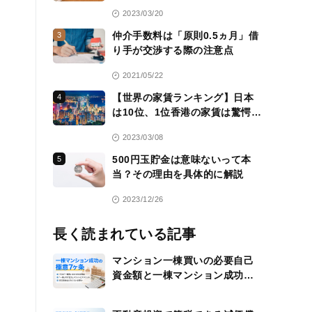
活用方法も紹介
2023/03/20
仲介手数料は「原則0.5ヵ月」借
3
り手が交渉する際の注意点
2021/05/22
【世界の家賃ランキング】日本
4
は10位、1位香港の家賃は驚愕
の……
2023/03/08
500円玉貯金は意味ないって本
5
当？その理由を具体的に解説
2023/12/26
長く読まれている記事
マンション一棟買いの必要自己
資金額と一棟マンション成功の
極意7ヶ条