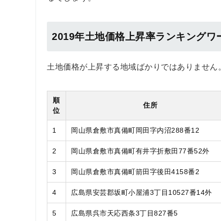
2019年土地価格上昇率ランキングワ
土地価格が上昇する地域ばかりではありません
順
住所
位
1
岡山県倉敷市真備町岡田字内沼288番12
2
岡山県倉敷市真備町有井字折敷田77番52外
3
岡山県倉敷市真備町箭田字後田4158番2
4
広島県安芸郡坂町小屋浦3丁目10527番14外
5
広島県呉市天応西条3丁目827番5