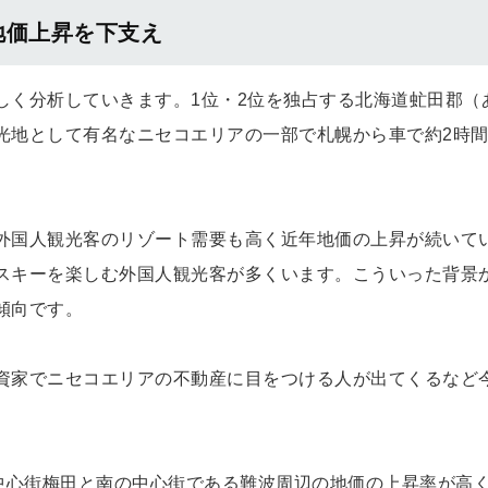
地価上昇を下支え
しく分析していきます。1位・2位を独占する北海道虻田郡（
光地として有名なニセコエリアの一部で札幌から車で約2時
外国人観光客のリゾート需要も高く近年地価の上昇が続いて
スキーを楽しむ外国人観光客が多くいます。こういった背景
傾向です。
資家でニセコエリアの不動産に目をつける人が出てくるなど
。
の中心街梅田と南の中心街である難波周辺の地価の上昇率が高