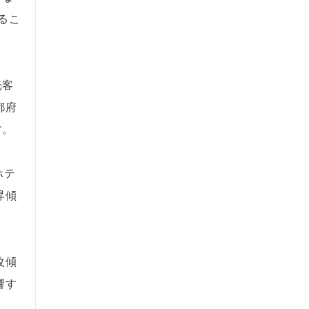
るこ
光客
都府
す。
ホテ
昇傾
改傾
響す