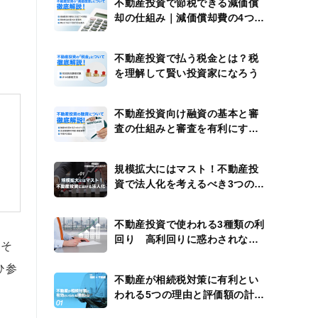
不動産投資で節税できる減価償
却の仕組み｜減価償却費の4つの
計算例
不動産投資で払う税金とは？税
を理解して賢い投資家になろう
不動産投資向け融資の基本と審
査の仕組みと審査を有利にする
方法
規模拡大にはマスト！不動産投
資で法人化を考えるべき3つのタ
イミング
不動産投資で使われる3種類の利
回り 高利回りに惑わされない
をそ
ための注意点
ひ参
不動産が相続税対策に有利とい
われる5つの理由と評価額の計算
方法