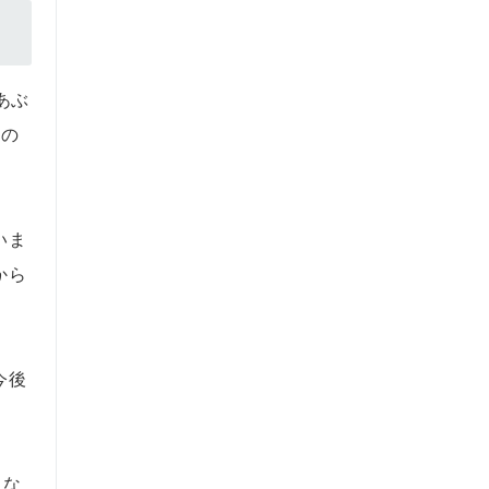
あぶ
間の
いま
から
今後
くな