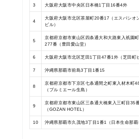
3
大阪府大阪市中央区日本橋1丁目16番4外
大阪府大阪市北区茶屋町20番17（エスパシオ
4
ビル）
京都府京都市東山区四条通大和大路東入祇園
5
277番（豊田愛山堂）
6
大阪府大阪市北区芝田1丁目47番1外（芝田町
7
沖縄県那覇市前島3丁目1番15
京都府京都市下京区七条通間之町東入材木町48
8
（プルミエール生島）
京都府京都市東山区三条通大橋東入三町目35番
9
（GOZAN HOTEL）
10
沖縄県那覇市久茂地3丁目1番1（日本生命那覇