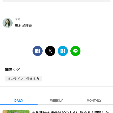
著者
野村 絵理奈
facebook
twitter
は
LINE
て
な
ブ
関連タグ
ッ
ク
オンラインで伝える力
マ
ー
ク
DAILY
WEEKLY
MONTHLY
土地建物の按分はどのように決める？問題にな
1