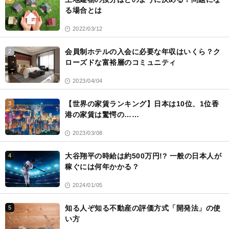
る場合とは
2022/03/12
会員制ホテルの入会に必要な年収はいくら？ク
2
ローズドな富裕層のコミュニティ
2023/04/04
【世界の家賃ランキング】日本は10位、1位香
3
港の家賃は驚愕の……
2023/03/08
大谷翔平の時給は約500万円!? 一般の日本人が
4
稼ぐには何年かかる？
2024/01/05
知る人ぞ知る不動産の評価方式「開発法」の使
5
い方