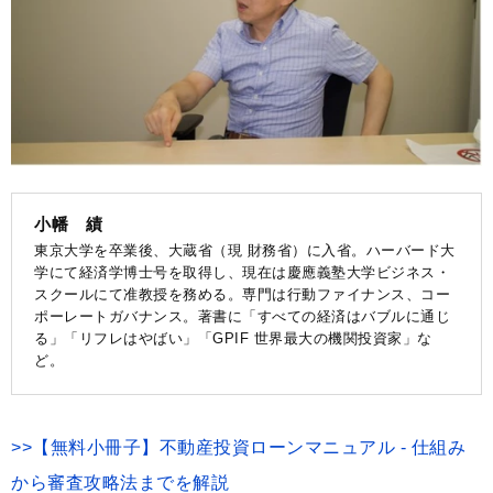
小幡 績
東京大学を卒業後、大蔵省（現 財務省）に入省。ハーバード大
学にて経済学博士号を取得し、現在は慶應義塾大学ビジネス・
スクールにて准教授を務める。専門は行動ファイナンス、コー
ポーレートガバナンス。著書に「すべての経済はバブルに通じ
る」「リフレはやばい」「GPIF 世界最大の機関投資家」な
ど。
>>【無料小冊子】不動産投資ローンマニュアル - 仕組み
から審査攻略法までを解説