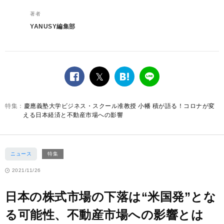
著者
YANUSY編集部
facebook
twitter
は
LINE
て
な
慶應義塾大学ビジネス・スクール准教授 小幡 積が語る！コロナが変
ブ
える日本経済と不動産市場への影響
ッ
ク
マ
ー
ニュース
特集
ク
2021/11/26
日本の株式市場の下落は“米国発”とな
る可能性、不動産市場への影響とは