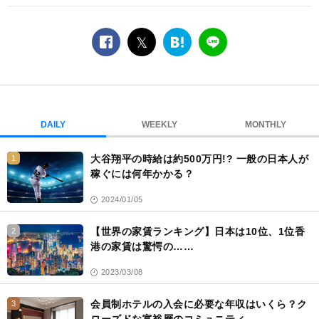
facebook
twitter
は
LINE
て
な
ブ
ッ
ク
DAILY
WEEKLY
MONTHLY
マ
ー
大谷翔平の時給は約500万円!? 一般の日本人が
1
ク
稼ぐには何年かかる？
2024/01/05
【世界の家賃ランキング】日本は10位、1位香
2
港の家賃は驚愕の……
2023/03/08
会員制ホテルの入会に必要な年収はいくら？ク
3