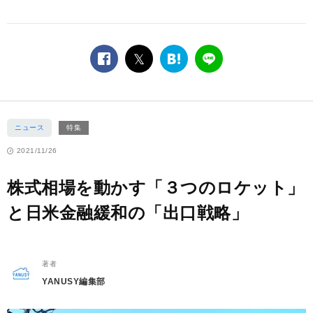
facebook
twitter
は
LINE
て
な
ブ
ッ
ニュース
特集
ク
マ
2021/11/26
ー
ク
株式相場を動かす「３つのロケット」
と日米金融緩和の「出口戦略」
著者
YANUSY編集部