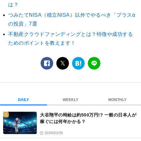
は？
つみたてNISA（積立NISA）以外でやるべき「プラスα
の投資」7選
不動産クラウドファンディングとは？特徴や成功する
ためのポイントを教えます！
facebook
twitter
は
LINE
て
な
ブ
ッ
ク
DAILY
WEEKLY
MONTHLY
マ
ー
大谷翔平の時給は約500万円!? 一般の日本人が
1
ク
稼ぐには何年かかる？
2024/01/05