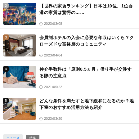
【世界の家賃ランキング】日本は10位、1位香
2
港の家賃は驚愕の……
2023/03/08
会員制ホテルの入会に必要な年収はいくら？ク
3
ローズドな富裕層のコミュニティ
2023/04/04
仲介手数料は「原則0.5ヵ月」借り手が交渉す
4
る際の注意点
2021/05/22
どんな条件を満たすと地下緩和になるのか？地
5
下室のおすすめ活用方法も紹介
2023/03/20
ニュース
特集