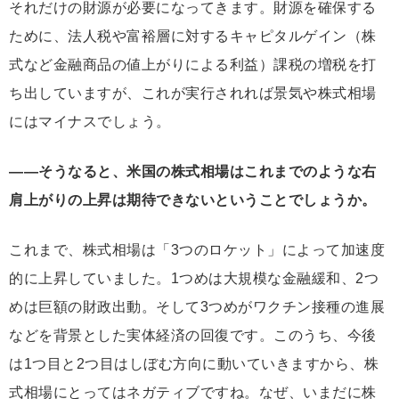
それだけの財源が必要になってきます。財源を確保する
ために、法人税や富裕層に対するキャピタルゲイン（株
式など金融商品の値上がりによる利益）課税の増税を打
ち出していますが、これが実行されれば景気や株式相場
にはマイナスでしょう。
――そうなると、米国の株式相場はこれまでのような右
肩上がりの上昇は期待できないということでしょうか。
これまで、株式相場は「3つのロケット」によって加速度
的に上昇していました。1つめは大規模な金融緩和、2つ
めは巨額の財政出動。そして3つめがワクチン接種の進展
などを背景とした実体経済の回復です。このうち、今後
は1つ目と2つ目はしぼむ方向に動いていきますから、株
式相場にとってはネガティブですね。なぜ、いまだに株