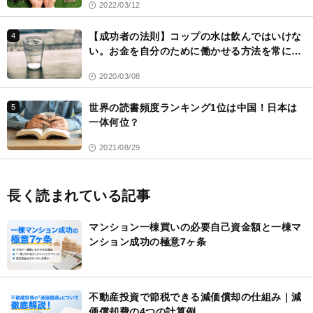
2022/03/12
【成功者の法則】コップの水は飲んではいけな
4
い。お金を自分のために働かせる方法を常に考
える
2020/03/08
世界の読書頻度ランキング1位は中国！日本は
5
一体何位？
2021/08/29
長く読まれている記事
マンション一棟買いの必要自己資金額と一棟マ
ンション成功の極意7ヶ条
不動産投資で節税できる減価償却の仕組み｜減
価償却費の4つの計算例