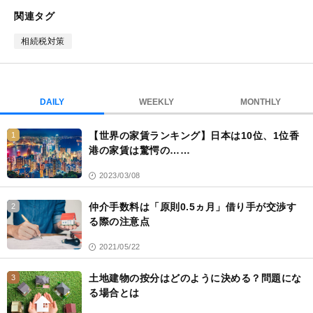
ブ
関連タグ
ッ
ク
相続税対策
マ
ー
ク
DAILY
WEEKLY
MONTHLY
【世界の家賃ランキング】日本は10位、1位香
1
港の家賃は驚愕の……
2023/03/08
仲介手数料は「原則0.5ヵ月」借り手が交渉す
2
る際の注意点
2021/05/22
土地建物の按分はどのように決める？問題にな
3
る場合とは