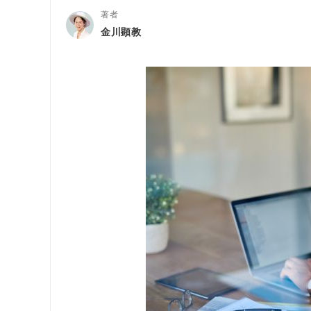
著者
金川顕教