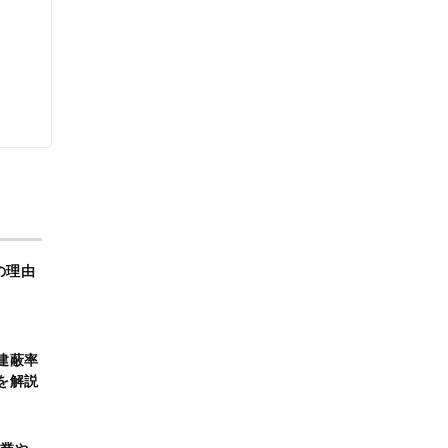
の理由
建蔽率
を解説