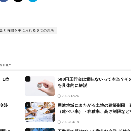
て
な
ブ
ッ
ク
お金と時間を手に入れる６つの思考
マ
ー
ク
NTHLY
、1位
500円玉貯金は意味ないって本当？そ
6
を具体的に解説
2023/12/26
が交渉
用途地域にまたがる土地の建築制限 
7
（建ぺい率）・容積率、高さ制限など
2022/04/19