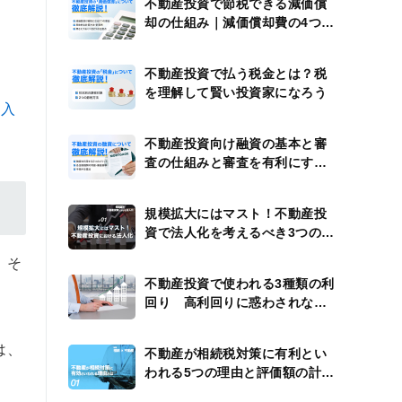
不動産投資で節税できる減価償
却の仕組み｜減価償却費の4つの
計算例
不動産投資で払う税金とは？税
を理解して賢い投資家になろう
に入
不動産投資向け融資の基本と審
査の仕組みと審査を有利にする
方法
規模拡大にはマスト！不動産投
資で法人化を考えるべき3つのタ
イミング
。そ
不動産投資で使われる3種類の利
回り 高利回りに惑わされない
ための注意点
は、
不動産が相続税対策に有利とい
われる5つの理由と評価額の計算
方法