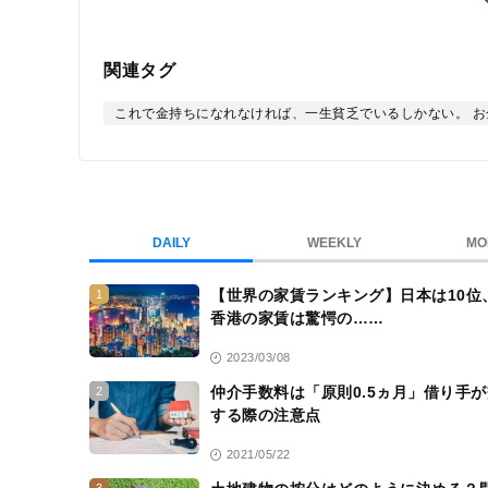
関連タグ
これで金持ちになれなければ、一生貧乏でいるしかない。 
DAILY
WEEKLY
MO
【世界の家賃ランキング】日本は10位
1
香港の家賃は驚愕の……
2023/03/08
仲介手数料は「原則0.5ヵ月」借り手
2
する際の注意点
2021/05/22