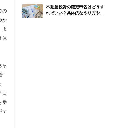
不動産投資の確定申告はどうす
での
ればいい？具体的なやり方や還
付金、経費を解説
のか
、よ
具体
ある
着
と
『日
を受
がで