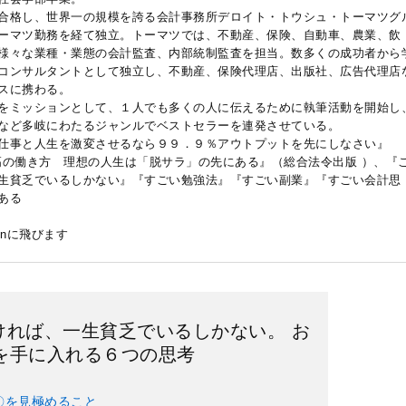
合格し、世界一の規模を誇る会計事務所デロイト・トウシュ・トーマツグ
ーマツ勤務を経て独立。トーマツでは、不動産、保険、自動車、農業、飲
様々な業種・業態の会計監査、内部統制監査を担当。数多くの成功者から
コンサルタントとして独立し、不動産、保険代理店、出版社、広告代理店
スに携わる。
をミッションとして、１人でも多くの人に伝えるために執筆活動を開始し
など多岐にわたるジャンルでベストセラーを連発させている。
仕事と人生を激変させるなら９９．９％アウトプットを先にしなさい』
高の働き方 理想の人生は「脱サラ」の先にある』（総合法令出版 ）、『
生貧乏でいるしかない』『すごい勉強法』『すごい副業』『すごい会計思
ある
onに飛びます
ければ、一生貧乏でいるしかない。 お
を手に入れる６つの思考
〇を見極めること