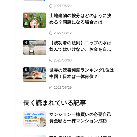
2021/05/22
土地建物の按分はどのように決
3
める？問題になる場合とは
2022/03/12
【成功者の法則】コップの水は
4
飲んではいけない。お金を自分
のために働かせる方法を常に考
2020/03/08
える
世界の読書頻度ランキング1位は
5
中国！日本は一体何位？
2021/08/29
長く読まれている記事
マンション一棟買いの必要自己
資金額と一棟マンション成功の
極意7ヶ条