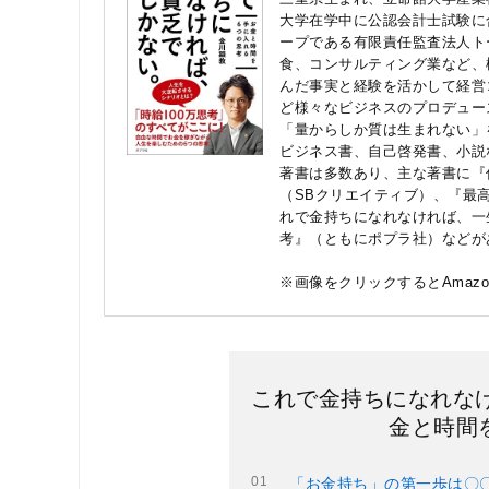
大学在学中に公認会計士試験に
ープである有限責任監査法人ト
食、コンサルティング業など、
んだ事実と経験を活かして経営
ど様々なビジネスのプロデュー
「量からしか質は生まれない」
ビジネス書、自己啓発書、小説
著書は多数あり、主な著書に『
（SBクリエイティブ）、『最
れで金持ちになれなければ、一
考』（ともにポプラ社）などが
※画像をクリックするとAmaz
これで金持ちになれな
金と時間
「お金持ち」の第一歩は〇